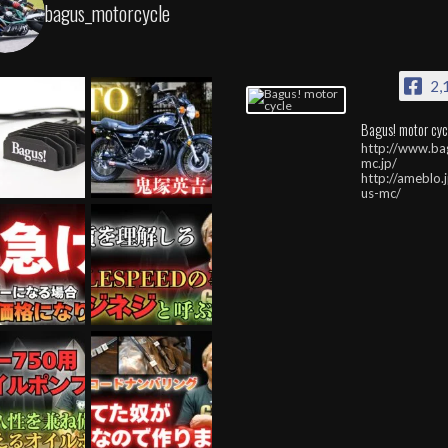
bagus_motorcycle
2,
Bagus! motor cyc
http://www.ba
mc.jp/
http://ameblo.
us-mc/