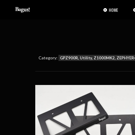
コ
ナ
ン
ビ
HOME
テ
ゲ
ン
ー
ツ
シ
へ
ョ
ス
ン
キ
に
ッ
移
プ
動
Category:
GPZ900R, Utility, Z1000MK2, ZEPH