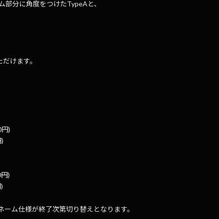
ム部分に角度をつけたTypeAと、
。
ただけます。
0円)
)
0円)
)
ネーム仕様が終了次第切り替えとなります。