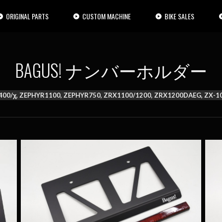
ORIGINAL PARTS
CUSTOM MACHINE
BIKE SALES
BAGUS! ナンバーホルダー
YER400/χ, ZEPHYR1100, ZEPHYR750, ZRX1100/1200, ZRX1200DAEG