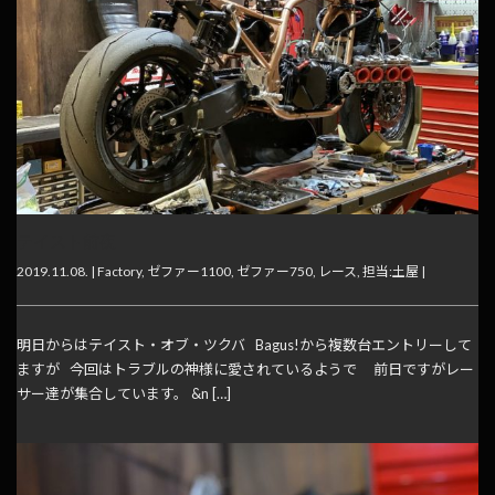
テイスト前夜
2019.11.08. |
Factory
,
ゼファー1100
,
ゼファー750
,
レース
,
担当:土屋
|
明日からはテイスト・オブ・ツクバ Bagus!から複数台エントリーして
ますが 今回はトラブルの神様に愛されているようで 前日ですがレー
サー達が集合しています。 &n […]