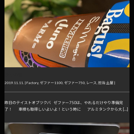
祭りの後
2019.11.11. |
Factory
,
ゼファー1100
,
ゼファー750
,
レース
,
担当:土屋
|
昨日のテイストオブツクバ ゼファー750は、やれるだけやり準備完
了！ 車検も取得しいよいよ！という時に アルミタンクから大 […]