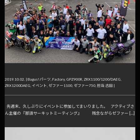
那須サーキットミーティング
2019.10.02. |
Bagus!パーツ
,
Factory
,
GPZ900R
,
ZRX1100/1200/DAEG
,
ZRX1200DAEG
,
イベント
,
ゼファー1100
,
ゼファー750
,
担当:古田
|
先週末、久しぶりにイベントに参加してまいりました。 アクティブさ
ん主催の『那須サーキットミーティング』 残念ながらゼファー […]