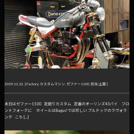
進化し続ける
2019.11.12. |
Factory
,
カスタムマシン
,
ゼファー1100
,
担当:土屋
|
本日はゼファー1100 足廻りカスタム 定番のオーリンズ43パイ フロ
ントフォークに ホイールはBagus!では珍しい ブルドックのラヴォラ
ンテ こち […]