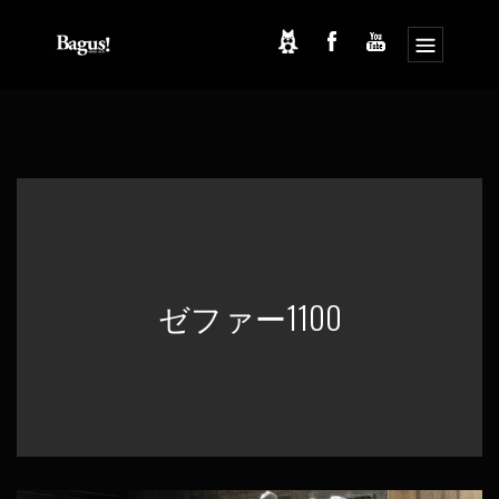
コ
ナ
ン
ビ
テ
ゲ
ン
ー
ツ
シ
へ
ョ
ス
ン
キ
に
ッ
移
プ
動
ゼファー1100