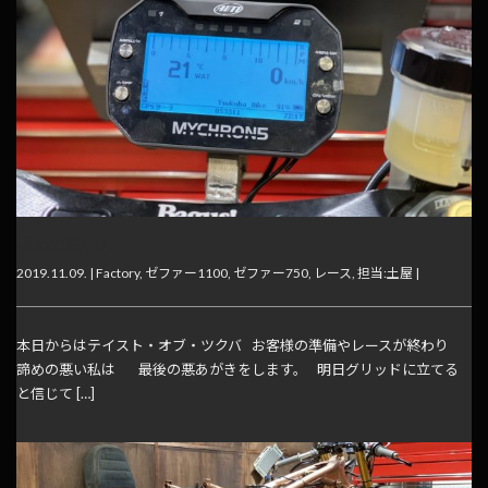
諦めの悪い人
2019.11.09. |
Factory
,
ゼファー1100
,
ゼファー750
,
レース
,
担当:土屋
|
本日からはテイスト・オブ・ツクバ お客様の準備やレースが終わり
諦めの悪い私は 最後の悪あがきをします。 明日グリッドに立てる
と信じて […]