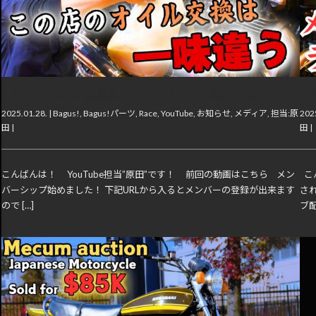
【動画】完全予約制解禁！Bagus!のオイル交換は一味違う…
本
2025.01.28. |
Bagus!
,
Bagus!パーツ
,
Race
,
YouTube
,
お知らせ
,
メディア
,
担当:原
2025
田
|
田
|
こんばんは！ YouTube担当”原田”です！ 前回の動画はこちら メン
こ
バーシップ始めました！ 下記URLから入るとメンバーの登録が出来ます
さ
ので […]
ブ配