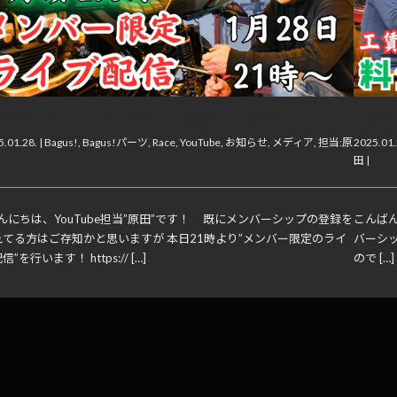
日21時より【メンバー限定ライブ配信】します！
【動画
.01.28. |
Bagus!
,
Bagus!パーツ
,
Race
,
YouTube
,
お知らせ
,
メディア
,
担当:原
2025.01.
田
|
んにちは、YouTube担当”原田”です！ 既にメンバーシップの登録を
こんばん
れてる方はご存知かと思いますが 本日21時より”メンバー限定のライ
バーシ
信”を行います！ https:// […]
ので […]