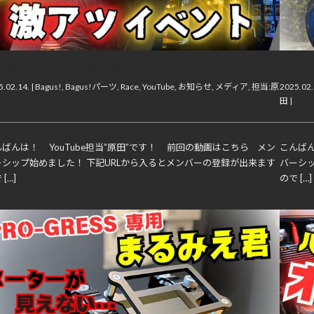
動画】2、3月中に車検を受ける方へ…
【動画
.02.14. |
Bagus!
,
Bagus!パーツ
,
Race
,
YouTube
,
お知らせ
,
メディア
,
担当:原
2025.02.
田
|
ばんは！ YouTube担当”原田”です！ 前回の動画はこちら メン
こんばん
ーシップ始めました！ 下記URLから入るとメンバーの登録が出来ます
バーシ
[…]
ので […]