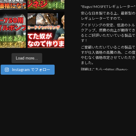
"Bagus!MOSFETレギュレーター"
安心な日本製である上、最新型の
レギュレーターですので、
アイドリングの安定、低速のトル
クアップ、燃費の向上が期待でき
るとご好評いただいている製品で
す！
ご愛顧いただいているこの製品で
すが仕入価格の高騰の為、この度
やむなく価格改定させていただき
Load more...
ました。
詳細はこちら→https://bagus-
Instagram でフォロー
mc.jp/2026/08/04/mosfet_20260
/
#bagus
motorcycle
#kawasaki
#bagus
!
#bike
#motorcycle
#バイ
ク
#custom
#バグースモーターサ
イクル
#ZEPHYR750
#ゼファー
750
#gpz750f
#バイク
のお医者さ
ん
#MOSFETレギュレーター
Photo
View on Facebook
·
Share
Bagus! motor cycle
3 days ago