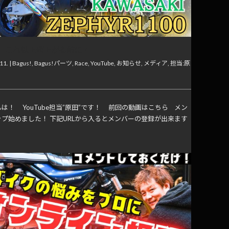
】これ以上値上がる前に！
11. |
Bagus!
,
Bagus!パーツ
,
Race
,
YouTube
,
お知らせ
,
メディア
,
担当:原
は！ YouTube担当”原田”です！ 前回の動画はこちら メン
ップ始めました！ 下記URLから入るとメンバーの登録が出来ます