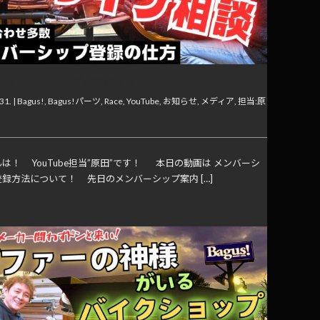
】メンバーシップが登録出来ない方へ
31. |
Bagus!
,
Bagus!パーツ
,
Race
,
YouTube
,
お知らせ
,
メディア
,
担当:原
は！ YouTube担当”原田”です！ 本日の動画は メンバーシ
録方法について！ 先日のメンバーシップ案内 […]