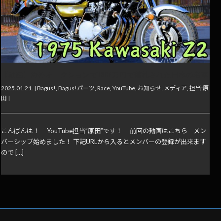
【動画】海外オークションで1300万円で落札された日本の名車
2025.01.21. |
Bagus!
,
Bagus!パーツ
,
Race
,
YouTube
,
お知らせ
,
メディア
,
担当:原
田
|
こんばんは！ YouTube担当”原田”です！ 前回の動画はこちら メン
バーシップ始めました！ 下記URLから入るとメンバーの登録が出来ます
ので […]