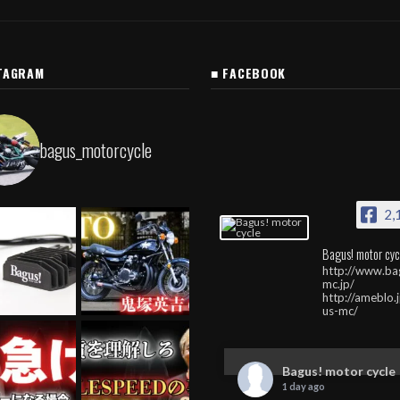
TAGRAM
■ FACEBOOK
bagus_motorcycle
2,
Bagus! motor cyc
http://www.ba
mc.jp/
http://ameblo.
us-mc/
Bagus! motor cycle
1 day ago