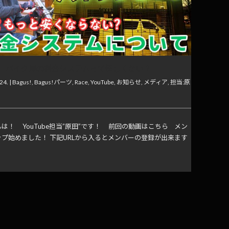
】バイク屋の料金システムって怪しくない？
24. |
Bagus!
,
Bagus!パーツ
,
Race
,
YouTube
,
お知らせ
,
メディア
,
担当:原
は！ YouTube担当”原田”です！ 前回の動画はこちら メン
ップ始めました！ 下記URLから入るとメンバーの登録が出来ます