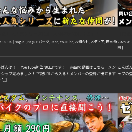
動画】大人気シリーズに新しい仲間が加わります！
【動画
.02.04. |
Bagus!
,
Bagus!パーツ
,
Race
,
YouTube
,
お知らせ
,
メディア
,
担当:原
2025.01.
田
|
ばんは！ YouTube担当”原田”です！ 前回の動画はこちら メン
こんばん
ーシップ始めました！ 下記URLから入るとメンバーの登録が出来ます
ップの登
[…]