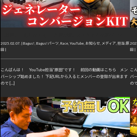
【動画】「ありがてぇ…」と声が聞こえてきそうな新パーツ
【
2025.02.07. |
Bagus!
,
Bagus!パーツ
,
Race
,
YouTube
,
お知らせ
,
メディア
,
担当:原
2025
田
|
田
|
こんばんは！ YouTube担当”原田”です！ 前回の動画はこちら メン
こん
バーシップ始めました！ 下記URLから入るとメンバーの登録が出来ます
バ
ので […]
ので 