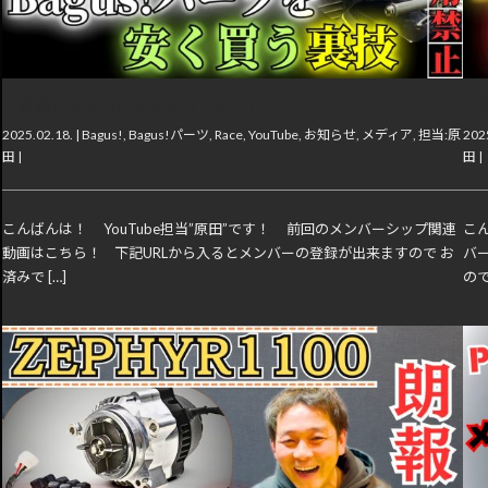
【動画】考えれば考えるほどおかしいよな…
【
2025.02.18. |
Bagus!
,
Bagus!パーツ
,
Race
,
YouTube
,
お知らせ
,
メディア
,
担当:原
2025
田
|
田
|
こんばんは！ YouTube担当”原田”です！ 前回のメンバーシップ関連
こん
動画はこちら！ 下記URLから入るとメンバーの登録が出来ますので お
バ
済みで […]
ので 