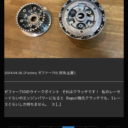
夢のクラッチ革命か！？
2024.04.18. |
Factory
,
ゼファー750
,
担当:土屋
|
ゼファー750のウイークポイント それはクラッチです！ 私のレーサ
ーぐらいのエンジンパワーになると Bagus!強化クラッチでも、1レー
スぐらいしか持ちません。 ス […]