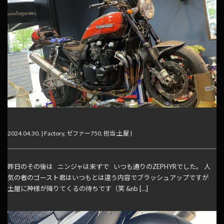
ZEPHYR
2024.04.30. |
Factory
,
ゼファー750
,
担当:土屋
|
昨日のその後は ニンジャは来ずで いつも通りのZEPHYRでした。 人
気の者のゴースト君はいつもとは違う内容でブラッシュアップですが
土屋に神様が降りてくるの待ちです（笑 &nb […]