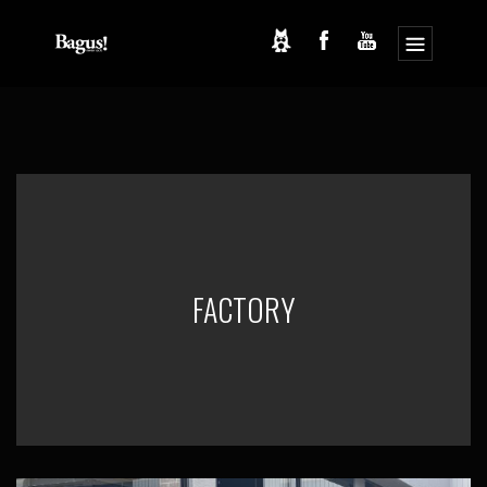
コ
ナ
ン
ビ
テ
ゲ
ン
ー
ツ
シ
へ
ョ
ス
ン
キ
に
ッ
移
プ
動
FACTORY