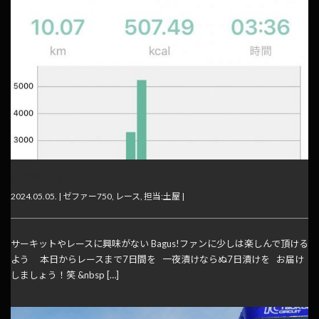
一夜漬けならぬ
2024.05.05. |
ゼファー750
,
レース
,
担当:土屋
|
サーキットやレースに興味がない Bagus!ファンに少しは楽しんで頂ける
よう 本日からレースまで7日間を 一夜漬けならぬ7日漬けを お届け
しましょう！笑 &nbsp […]