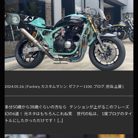
幻の6速
2024.05.26. |
Factory
,
カスタムマシン
,
ゼファー1100
,
ブログ
,
担当:土屋
|
多分50歳から38歳ぐらいの方なら テンションが上がるこのフレーズ
幻の6速！ 元ネタはもちろんこれね笑 世代の私は、 1度ブログのタイ
トルにしたかっただけです！ […]