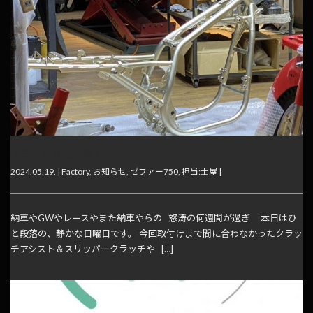
上手く行かない事も
2024.05.19. |
Factory
,
お知らせ
,
ゼファー750
,
担当:土屋
|
納車やGWやレースやまた納車やらの 怒涛の何週間が過ぎ 本日はひ
と段落の、静かな日曜日です。 今回取付けまで間に合わなかったクラッ
チアシスト＆スリッパークラッチや […]