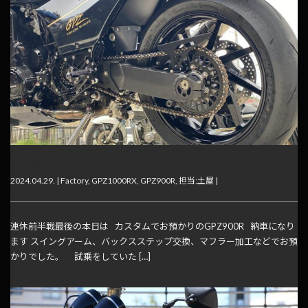
GPZ DAY
2024.04.29. |
Factory
,
GPZ1000RX
,
GPZ900R
,
担当:土屋
|
連休前半戦最後の本日は カスタムでお預かりのGPZ900R 納車になり
ます スイングアーム、バックスステップ交換、マフラー加工などでお預
かりでした。 試乗をしていた […]