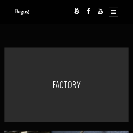
コ
ナ
ン
ビ
テ
ゲ
ン
ー
ツ
シ
へ
ョ
ス
ン
キ
に
ッ
移
プ
動
FACTORY