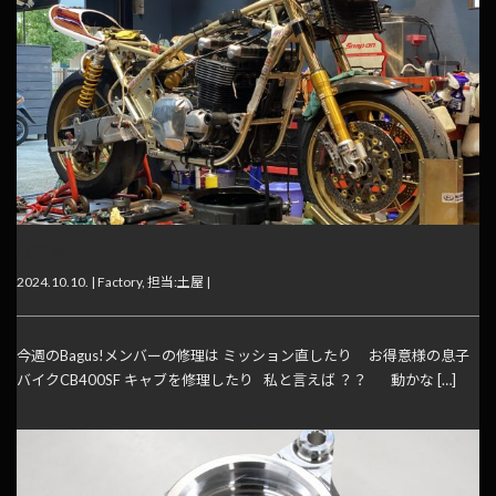
修理屋
2024.10.10. |
Factory
,
担当:土屋
|
今週のBagus!メンバーの修理は ミッション直したり お得意様の息子
バイクCB400SF キャブを修理したり 私と言えば ？？ 動かな […]