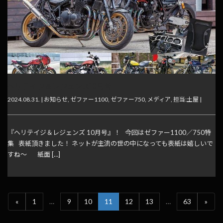
ヘリテイジ＆レジェンズ10月号
2024.08.31. |
お知らせ
,
ゼファー1100
,
ゼファー750
,
メディア
,
担当:土屋
|
『ヘリテイジ＆レジェンズ 10月号』！ 今回はゼファー1100／750特
集 表紙頂きました！ ネットが主流の世の中になっても表紙は嬉しいで
すね～ 紙面 […]
«
1
…
9
10
11
12
13
…
63
»