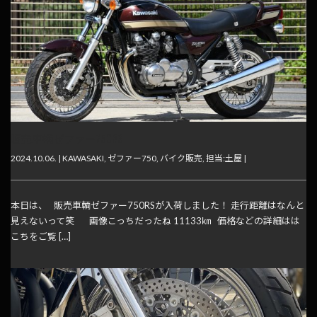
販売車輌ゼファー750RS
2024.10.06. |
KAWASAKI
,
ゼファー750
,
バイク販売
,
担当:土屋
|
本日は、 販売車輌ゼファー750RSが入荷しました！ 走行距離はなんと
見えないって笑 画像こっちだったね 11133㎞ 価格などの詳細はは
こちをご覧 […]