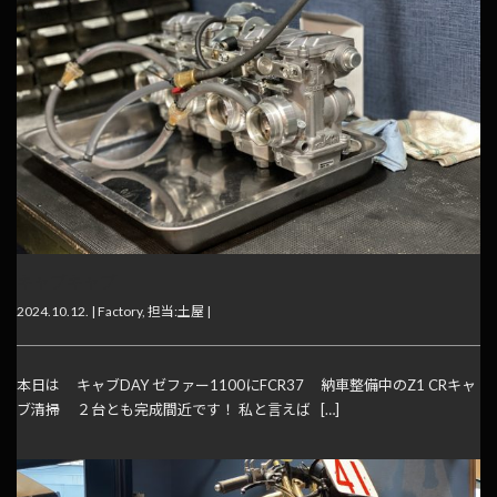
キャブキャブ
2024.10.12. |
Factory
,
担当:土屋
|
本日は キャブDAY ゼファー1100にFCR37 納車整備中のZ1 CRキャ
ブ清掃 ２台とも完成間近です！ 私と言えば […]