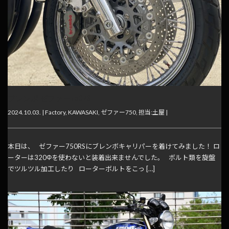
ブレンボ ゼファー750RS
2024.10.03. |
Factory
,
KAWASAKI
,
ゼファー750
,
担当:土屋
|
本日は、 ゼファー750RSにブレンボキャリパーを着けてみました！ ロ
ーターは320Φを使わないと装着出来ませんでした。 ボルト類を旋盤
でツルツル加工したり ローターボルトをこっ […]