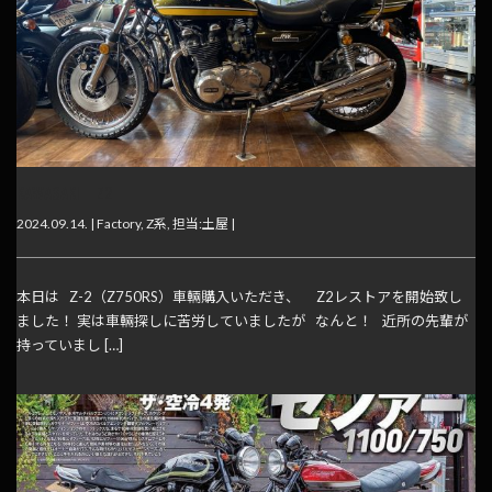
KAWASAKI Z2
2024.09.14. |
Factory
,
Z系
,
担当:土屋
|
本日は Z-2（Z750RS）車輛購入いただき、 Z2レストアを開始致し
ました！ 実は車輛探しに苦労していましたが なんと！ 近所の先輩が
持っていまし […]