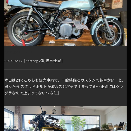
KAWASAKI Z1R
2024.09.17. |
Factory
,
Z系
,
担当:土屋
|
本日はZ1R こちらも販売車両で、一般整備とカスタムで納車か⁉️ と、
思ったら スタッドボルトが液ガスとパテで止まってる～ 正確にはグラ
グラなので止まってない～ & […]