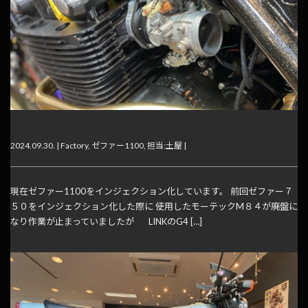
ゼファー1100 インジェクション
2024.09.30. |
Factory
,
ゼファー1100
,
担当:土屋
|
現在ゼファー1100をインジェクション化しています。 前回ゼファー７
５０をインジェクション化した際に 使用したモーテックM８４が廃盤に
なり作業が止まっていましたが LINKのG4 […]