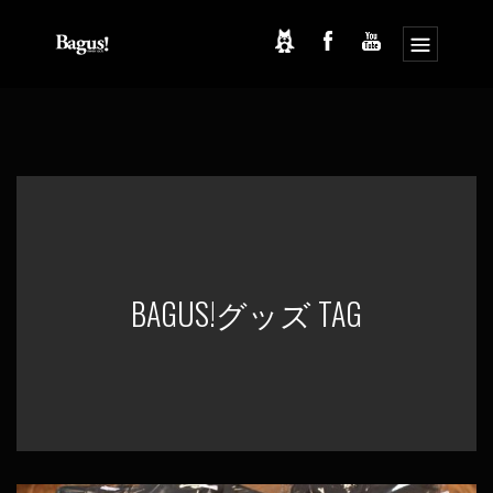
コ
ナ
ン
ビ
テ
ゲ
ン
ー
ツ
シ
へ
ョ
ス
ン
キ
に
ッ
移
プ
動
BAGUS!グッズ TAG