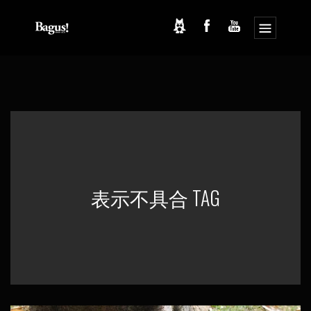
コ
ナ
ン
ビ
テ
ゲ
ン
ー
ツ
シ
へ
ョ
ス
ン
キ
に
ッ
移
プ
動
表示不具合 TAG