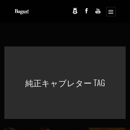
コ
ナ
ン
ビ
テ
ゲ
ン
ー
ツ
シ
へ
ョ
ス
ン
キ
に
ッ
移
プ
動
純正キャブレター TAG