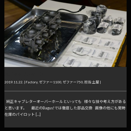
純正キャブレターO/H
2019.11.22. |
Factory
,
ゼファー1100
,
ゼファー750
,
担当:土屋
|
純正キャブレターオーバーホールといっても 様々な技や考え方がある
と思います。 最近のBagus!では徹底した部品交換 画像の他にも常時
在庫のパイロット […]