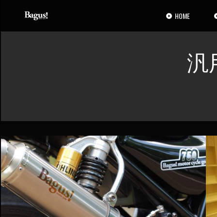
コ
ナ
ン
ビ
HOME
テ
ゲ
ン
ー
ツ
シ
汎
へ
ョ
ス
ン
キ
に
ッ
移
プ
動