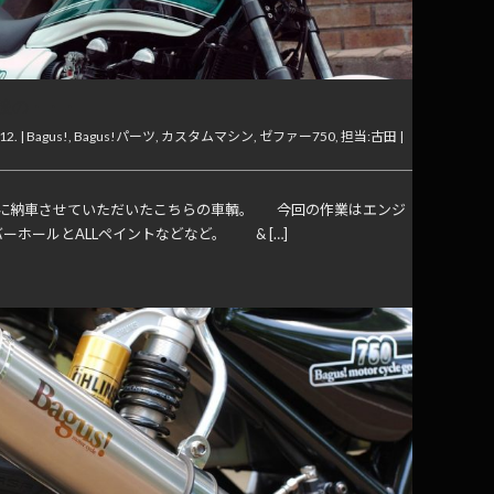
後の・・・
12. |
Bagus!
,
Bagus!パーツ
,
カスタムマシン
,
ゼファー750
,
担当:古田
|
に納車させていただいたこちらの車輌。 今回の作業はエンジ
ーホールとALLペイントなどなど。 & […]