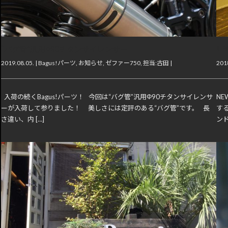
“バグ管”汎用Φ90チタンサイレンサー
NEW
2019.08.05. |
Bagus!パーツ
,
お知らせ
,
ゼファー750
,
担当:古田
|
2018
入荷の続くBagus!パーツ！ 今回は“バグ管”汎用Φ90チタンサイレンサ
NE
ーが入荷して参りました！ 美しさには定評のある“バグ管”です。 長
する
さ違い、内 […]
ンド