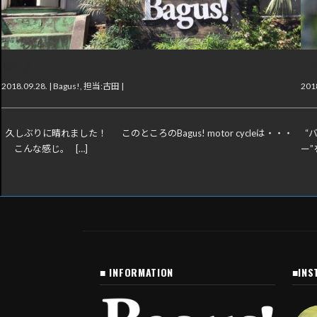
晴れました！
“
2018.09.28. |
Bagus!
,
担当:古田
|
2018
久しぶりに晴れました！ このところのBagus! motor cycleは・・・
“
こんな感じ。 […]
ー
■ INFORMATION
■INS