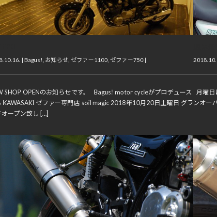
 OPEN
連休最
.10.16. |
Bagus!
,
お知らせ
,
ゼファー1100
,
ゼファー750
|
2018.10.
W SHOP OPENのお知らせです。 Bagus! motor cycleがプロデュース
月曜日
 KAWASAKI ゼファー専門店 soil magic 2018年10月20日土曜日 グラ
ンオーバ
オープン致し […]