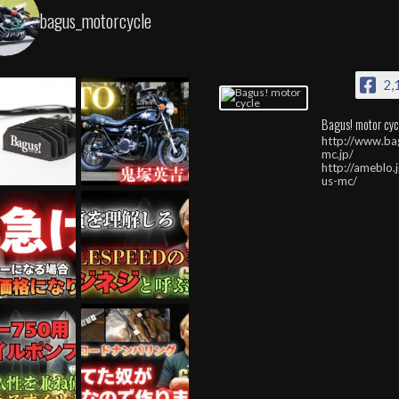
bagus_motorcycle
2,
Bagus! motor cyc
http://www.ba
mc.jp/
http://ameblo.
us-mc/