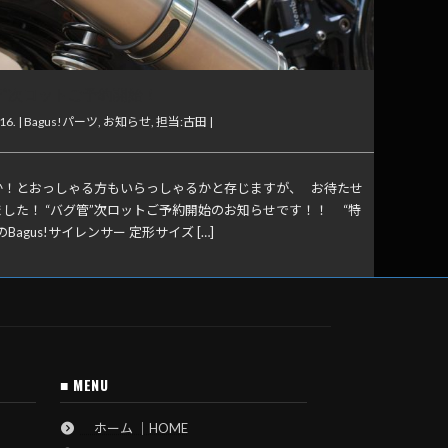
管”次ロットご予約開始！
16. |
Bagus!パーツ
,
お知らせ
,
担当:古田
|
か！とおっしゃる方もいらっしゃるかと存じますが、 お待たせ
した！ “バグ管”次ロットご予約開始のお知らせです！！ “特
のBagus!サイレンサー 定形サイズ […]
■ MENU
ホーム ｜HOME