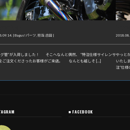
バグ管”入荷！
“バグ
.09.14. |
Bagus!パーツ
,
担当:古田
|
2018.08.
バグ管”が入荷しました！ そこへなんと偶然、 “特注仕様サイレンサ
やっと
”をご注文くださったお客様がご来店。 なんとも嬉しそ […]
いたしま
注”仕様
TAGRAM
■ FACEBOOK