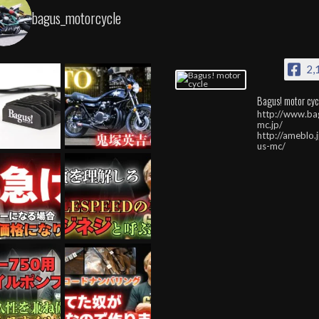
bagus_motorcycle
2,
Bagus! motor cyc
http://www.ba
mc.jp/
http://ameblo.
us-mc/