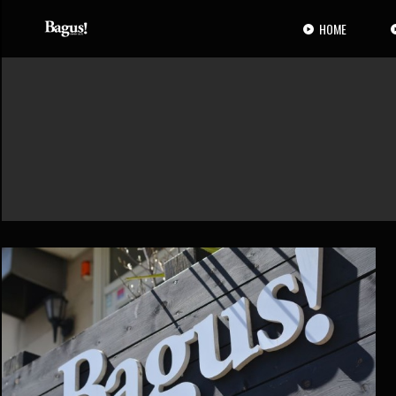
コ
ナ
ン
ビ
HOME
テ
ゲ
ン
ー
ツ
シ
へ
ョ
ス
ン
キ
に
ッ
移
プ
動