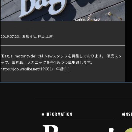
Bagus! motor cycle 採用情報
2019.07.20. |
お知らせ
,
担当:土屋
|
“Bagus! motor cycle”では Newスタッフを募集しております。 販売スタ
ッフ、事務職、メカニックを各1名づつ募集致します。
https://job.webike.net/19081/ 年齢 […]
■ INFORMATION
■INS