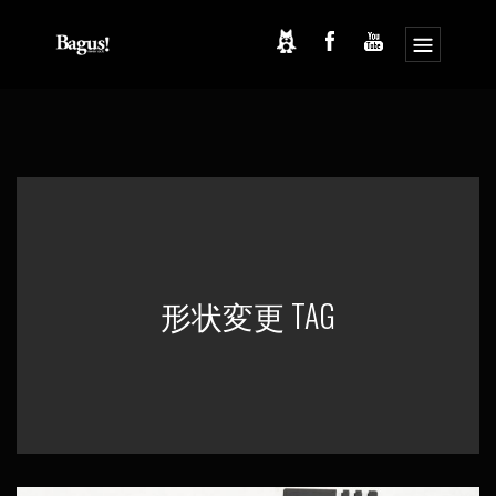
コ
ナ
ン
ビ
テ
ゲ
ン
ー
ツ
シ
へ
ョ
ス
ン
キ
に
ッ
移
プ
動
形状変更 TAG