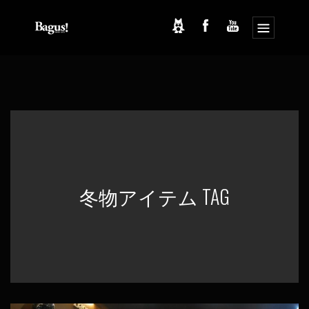
コ
ナ
ン
ビ
テ
ゲ
ン
ー
ツ
シ
へ
ョ
ス
ン
キ
に
ッ
移
プ
動
冬物アイテム TAG