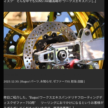
ィスク” そんな中でもSUNSTAR最高峰の“ワークスエキスパン […]
早速装着！ワークスエキスパンドリヤディスクZEP750
2023.12.30. |
Bagus!パーツ
,
お知らせ
,
ゼファー750
,
担当:古田
|
昨日ご紹介した、“Bagus!ワークスエキスパンドリヤフローティングデ
ィスクゼファー750用” ツーリングにおでかけになるというお客様が