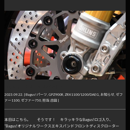
Bagus!ワークスエキスパンド♪
2023.09.22. |
Bagus!パーツ
,
GPZ900R
,
ZRX1100/1200/DAEG
,
お知らせ
,
ゼフ
ァー1100
,
ゼファー750
,
担当:古田
|
本日はこちら。 そうです！ キラッキラなBagus!ロゴ入り、
“Bagus!オリジナルワークスエキスパンドフロントディスクローター