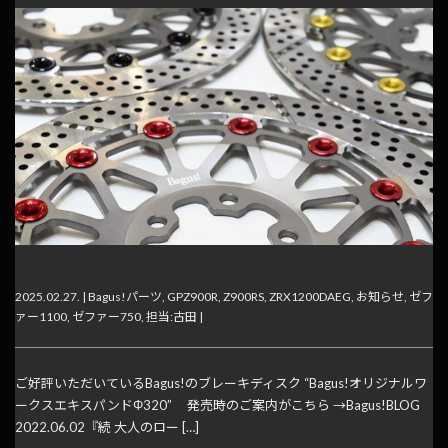
おかわり決定！ワークスエキスパンドΦ320
2025.02.27. |
Bagus!パーツ
,
GPZ900R
,
Z900RS
,
ZRX1200DAEG
,
お知らせ
,
ゼフ
ァー1100
,
ゼファー750
,
担当:古田
|
ご好評いただいているBagus!のブレーキディスク “Bagus!オリジナルワ
ークスエキスパンドΦ320” 発売時のご案内がこちら →Bagus!BLOG
2022.06.02『続 大人のロー […]