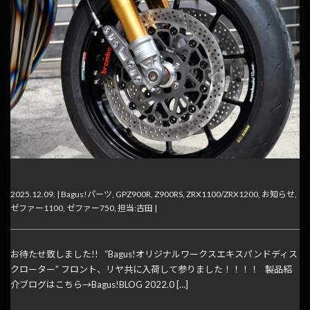
Bagus!ワークスエキスパンド入荷！！
2025.12.09. |
Bagus!パーツ
,
GPZ900R
,
Z900RS
,
ZRX1100/ZRX1200
,
お知らせ
,
ゼファー1100
,
ゼファー750
,
担当:古田
|
お待たせ致しました!! “Bagus!オリジナルワークスエキスパンドディス
クローター” フロント、リヤ共に入荷して参りました！！！！ 製品紹
介ブログはこちら→Bagus!BLOG 2022.0 […]