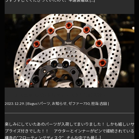
うずうずしてくださっていたので、早速装着致 […]
ワークスエキスパンドリヤディスクZEP750入荷！
2023.12.29. |
Bagus!パーツ
,
お知らせ
,
ゼファー750
,
担当:古田
|
楽しみにしていたあのパーツが入荷してまいりました！ しかも嬉しいサ
プライズ付きでした！！ アウターとインナーがピンで接続されている
構造の“フローティングディスク” そんな中でも最 […]