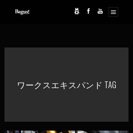
コ
ナ
ン
ビ
テ
ゲ
ン
ー
ツ
シ
へ
ョ
ス
ン
キ
に
ッ
移
プ
動
ワークスエキスパンド TAG