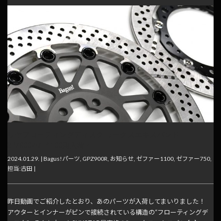
リヤフローティングディスク ワークスエキスパンド
GPZ900R/ZEP1100用入荷！
2024.01.29. |
Bagus!パーツ
,
GPZ900R
,
お知らせ
,
ゼファー1100
,
ゼファー750
,
担当:古田
|
昨日動画でご紹介したとおり、あのパーツが入荷してまいりました！
アウターとインナーがピンで接続されている構造の“フローティングデ