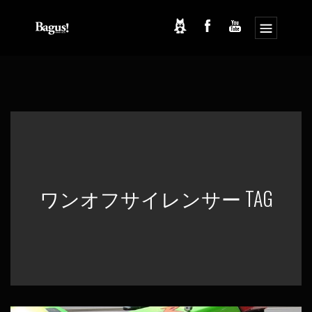
コ
ナ
ン
ビ
テ
ゲ
ン
ー
ツ
シ
へ
ョ
ス
ン
キ
に
ッ
移
プ
動
ワンオフサイレンサー TAG