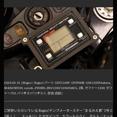
“まるみえ君”に仲間が増えました！
2024.03.15. |
Bagus!
,
Bagus!パーツ
,
GPZ1100F
,
GPZ900R
,
GSX1100S katana
,
SR400/SR500
,
suzuki
,
Z900RS
,
ZRX1100/1200/DAEG
,
Z系
,
ゼファー1100
,
ゼフ
ァー750
,
バリオス/バリオスⅡ
,
担当:古田
|
ご好評いただいている Bagus!テンプメーターステー “まるみえ君” 1号と
2号！！ スッキリしたデザインで、カラーも小さく、ボルト／ナット