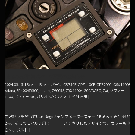
“まるみえ君”構成パーツ変更のお知らせ
2024.05.15. |
Bagus!
,
Bagus!パーツ
,
CB750F
,
GPZ1100F
,
GPZ900R
,
GSX1100S
katana
,
SR400/SR500
,
suzuki
,
Z900RS
,
ZRX1100/1200/DAEG
,
Z系
,
ゼファー
1100
,
ゼファー750
,
バリオス/バリオスⅡ
,
担当:古田
|
ご好評いただいている Bagus!テンプメーターステー “まるみえ君” 1号と
2号、そして旧マルチ用！！ スッキリしたデザインで、カラーも小
さく、ボル […]