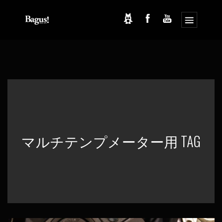
コ
ナ
ン
ビ
テ
ゲ
ン
ー
ツ
シ
へ
ョ
ス
ン
キ
に
ッ
移
プ
動
マルチテンプメーター用 TAG