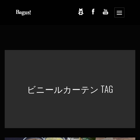
コ
ナ
ン
ビ
テ
ゲ
ン
ー
ツ
シ
へ
ョ
ス
ン
キ
に
ッ
移
プ
動
ビニールカーテン TAG