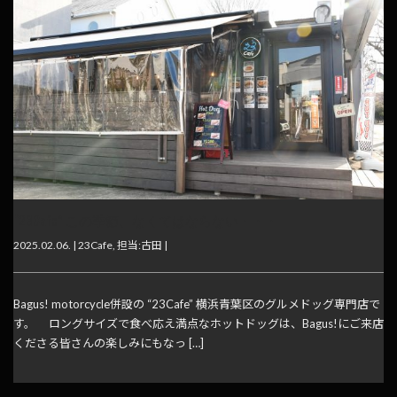
“23Cafe” この季節、なくてはならない・・・
2025.02.06. |
23Cafe
,
担当:古田
|
Bagus! motorcycle併設の “23Cafe” 横浜青葉区のグルメドッグ専門店で
す。 ロングサイズで食べ応え満点なホットドッグは、Bagus!にご来店
くださる皆さんの楽しみにもなっ […]