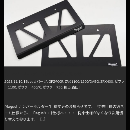
”ナンバーホルダー”仕様変更のお知らせ
2023.11.10. |
Bagus!パーツ
,
GPZ900R
,
ZRX1100/1200/DAEG
,
ZRX400
,
ゼファ
ー1100
,
ゼファー400/Χ
,
ゼファー750
,
担当:古田
|
“Bagus! ナンバーホルダー”仕様変更のお知らせです。 従来仕様のＷネ
ーム仕様から、 Bagus!ロゴ仕様へ・・・ 従来仕様がなくなり次第切
り替えて参ります。 […]