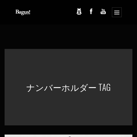
コ
ナ
ン
ビ
テ
ゲ
ン
ー
ツ
シ
へ
ョ
ス
ン
キ
に
ッ
移
プ
動
ナンバーホルダー TAG