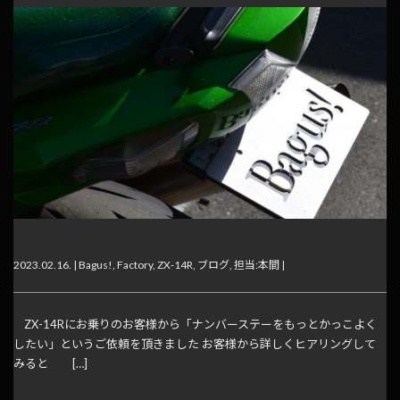
かっこいい角度
2023.02.16. |
Bagus!
,
Factory
,
ZX-14R
,
ブログ
,
担当:本間
|
ZX-14Rにお乗りのお客様から「ナンバーステーをもっとかっこよく
したい」というご依頼を頂きました お客様から詳しくヒアリングして
みると […]