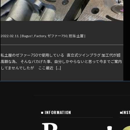
直立式ツインプラグ
2022.02.11. |
Bagus!
,
Factory
,
ゼファー750
,
担当:土屋
|
私土屋のゼファー750で使用している 直立式ツインプラグ 加工代が超
高額な為、 そんなバカげた事、自分しかやらないと思って今までご案内
してませんでしたが ここ最近 […]
■ INFORMATION
■INS