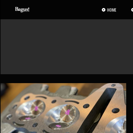
コ
ナ
ン
ビ
HOME
テ
ゲ
ン
ー
ツ
シ
へ
ョ
ス
ン
キ
に
ッ
移
プ
動