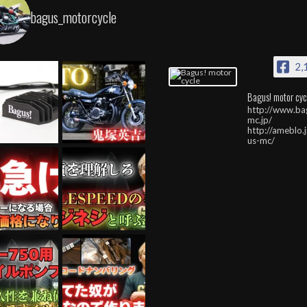
bagus_motorcycle
2,
Bagus! motor cyc
http://www.ba
mc.jp/
http://ameblo.
us-mc/