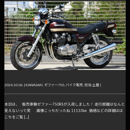
販売車輌ゼファー750RS
2024.10.06. |
KAWASAKI
,
ゼファー750
,
バイク販売
,
担当:土屋
|
本日は、 販売車輌ゼファー750RSが入荷しました！ 走行距離はなんと
見えないって笑 画像こっちだったね 11133㎞ 価格などの詳細はは
こちをご覧 […]