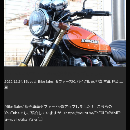
“Bike Sales” ゼファー750RS販売車輌アップしました！
2025.12.24. |
Bagus!
,
Bike Sales
,
ゼファー750
,
バイク販売
,
担当:古田
,
担当:土
屋
|
“Bike Sales” 販売車輌ゼファー75RSアップしました！ こちらの
YouTubeでもご紹介していますが →https://youtu.be/EhE0LEePAME?
si=ypvToGkz_YG-u […]