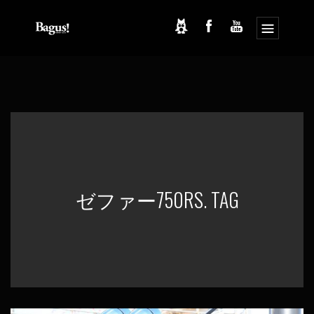
コ
ナ
ン
ビ
テ
ゲ
ン
ー
ツ
シ
へ
ョ
ス
ン
キ
に
ッ
移
プ
動
ゼファー750RS. TAG