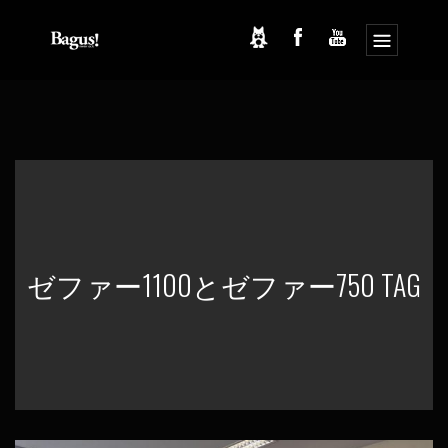
コ
ナ
ン
ビ
テ
ゲ
ン
ー
ツ
シ
へ
ョ
ス
ン
キ
に
ッ
移
プ
動
ゼファー1100とゼファー750 TAG