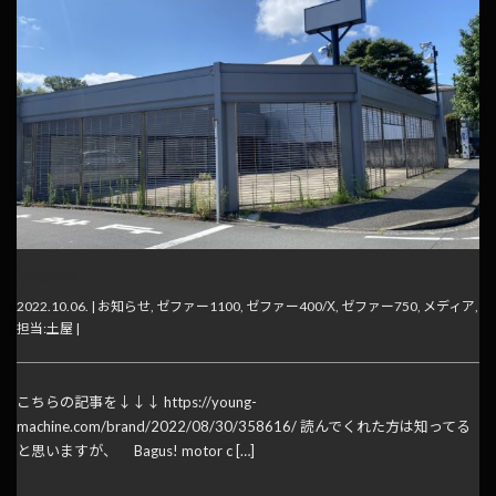
移転告知
2022.10.06. |
お知らせ
,
ゼファー1100
,
ゼファー400/Χ
,
ゼファー750
,
メディア
,
担当:土屋
|
こちらの記事を↓↓↓ https://young-
machine.com/brand/2022/08/30/358616/ 読んでくれた方は知ってる
と思いますが、 Bagus! motor c […]