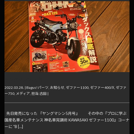
ヤングマシン5月号
2022.03.28. |
Bagus!パーツ
,
お知らせ
,
ゼファー1100
,
ゼファー400/Χ
,
ゼファ
ー750
,
メディア
,
担当:古田
|
先日発売になった 『ヤングマシン5月号』 その中の『プロに学ぶ
国産名車メンテナンス 神名車完調術 KAWASAKI ゼファー1100』コーナ
ーに “B […]