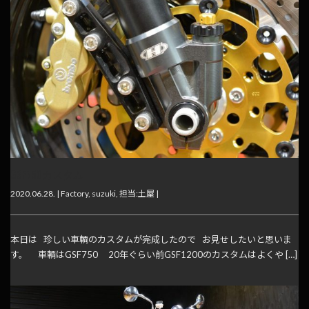
GSF750カスタム
2020.06.28. |
Factory
,
suzuki
,
担当:土屋
|
本日は 珍しい車輌のカスタムが完成したので お見せしたいと思いま
す。 車輌はGSF750 20年ぐらい前GSF1200のカスタムはよくや […]