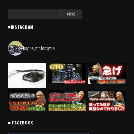
検
索:
■INSTAGRAM
bagus_motorcycle
■ FACEBOOK