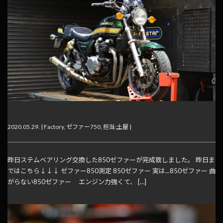
850ゼファー完成
2020.05.29. |
Factory
,
ゼファー750
,
担当:土屋
|
昨日ステムベアリング交換した850ゼファーが完成致しました。 昨日ま
ではこちら↓↓↓ ゼファー850測定 850ゼファー 実は...850ゼファー 曲
がらない850ゼファー エンジン力強くて、 […]