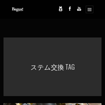
コ
ナ
ン
ビ
テ
ゲ
ン
ー
ツ
シ
へ
ョ
ス
ン
キ
に
ッ
移
プ
動
ステム交換 TAG