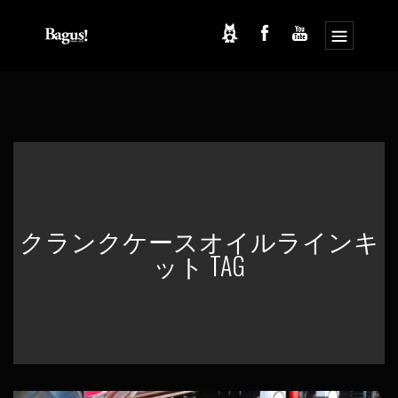
コ
ナ
ン
ビ
テ
ゲ
ン
ー
ツ
シ
へ
ョ
ス
ン
キ
に
ッ
移
クランクケースオイルラインキ
プ
動
ット TAG