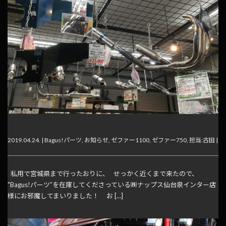
ナップス仙台泉インター店様
2019.04.24. |
Bagus!パーツ
,
お知らせ
,
ゼファー1100
,
ゼファー750
,
担当:古田
|
私用で宮城県まで行ったおりに、 せっかく近くまで来たので、
"Bagus!パーツ”を在庫してくださっている㈱ナップス仙台泉インター店
様にお邪魔してまいりました！ お […]