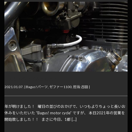
こんなの作ってみました！
2021.01.07. |
Bagus!パーツ
,
ゼファー1100
,
担当:古田
|
年が明けました！ 曜日の並びのおかげで、いつもよりちょっと長いお
休みをいただいた “Bagus! motor cycle” ですが、 本日2021年の営業を
開始致しました！！ まさに今日、1都 […]