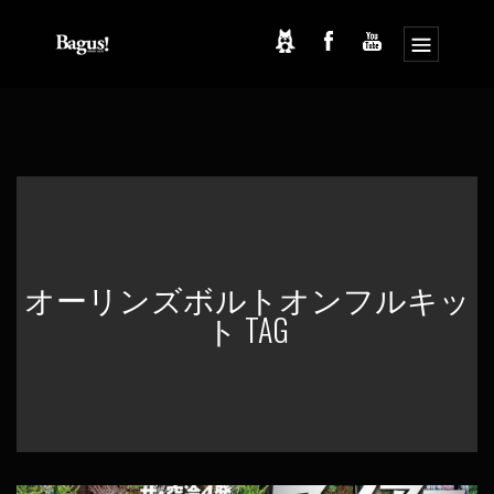
コ
ナ
ン
ビ
テ
ゲ
ン
ー
ツ
シ
へ
ョ
ス
ン
キ
に
ッ
移
オーリンズボルトオンフルキッ
プ
動
ト TAG