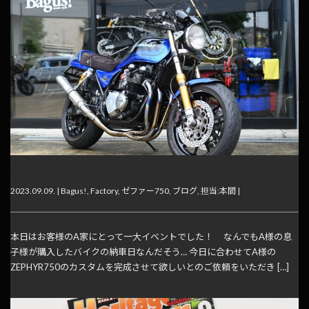
今日は一大イベント！？
2023.09.09. |
Bagus!
,
Factory
,
ゼファー750
,
ブログ
,
担当:本間
|
本日はお客様のA家にとって一大イベントでした！ なんでもA様の息
子様が購入したバイクの納車日なんだそう… 今日に合わせてA様の
ZEPHYR750のカスタムを完成させて欲しいとのご依頼をいただき […]