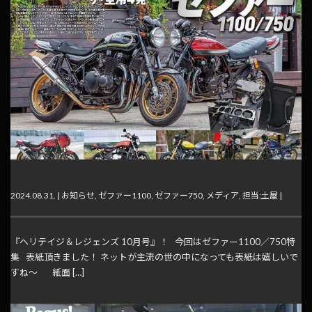
ヘリテイジ＆レジェンズ10月号
2024.08.31. |
お知らせ
,
ゼファー1100
,
ゼファー750
,
メディア
,
担当:土屋
|
『ヘリテイジ＆レジェンズ 10月号』！ 今回はゼファー1100／750特
集 表紙頂きました！ ネットが主流の世の中になっても表紙は嬉しいで
すね～ 紙面 […]