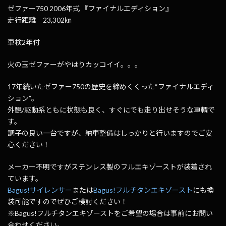
ゼファー750 2006年式 『ファイナルエディション』
走行距離 23,302㎞
車検2年付
火の玉ゼファーがやはりカッコイイ。。。
17年続いたゼファー750の歴史を締めくくった“ファイナルエディ
ション”。
外観/駆動系ともに状態も良く、すぐにでも走り出せそうな車輌で
す。
調子の良い一台ですが、納車整備はしっかりと行いますのでご安
心ください！
メーカー不明ですがステンレス製のフルエキゾーストが装着され
ています。
Bagus!サイレンサー
または
Bagus!フルチタンエキゾースト
にも換
装可能ですのでぜひご検討ください！
※Bagus!フルチタンエキゾーストをご希望の場合は事前にお問い
合わせください。