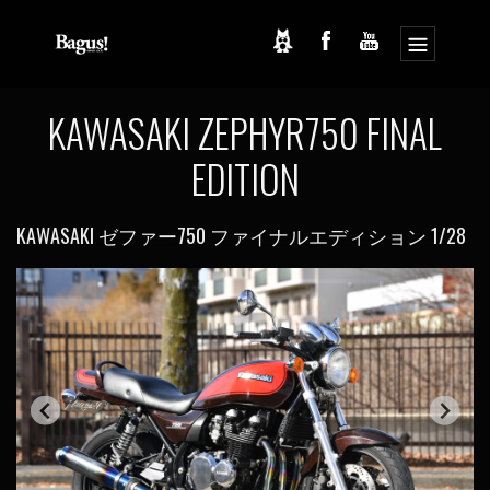
コ
ナ
ン
ビ
テ
ゲ
ン
ー
ツ
シ
KAWASAKI ZEPHYR750 FINAL
へ
ョ
ス
ン
EDITION
キ
に
ッ
移
プ
動
KAWASAKI ゼファー750 ファイナルエディション 1/28
K