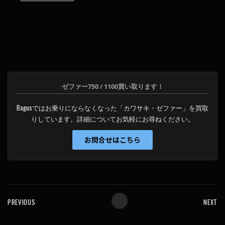
ー
ル
ド
は
空
の
ま
ゼファー750 / 1100買い取ります！
ま
に
Bagusではお乗りにならなくなった「カワサキ・ゼファー」を買取
し
りしています。詳細についてお気軽にお尋ねください。
て
く
お問合せはこちら
だ
さ
い
。
PREVIOUS
NEXT