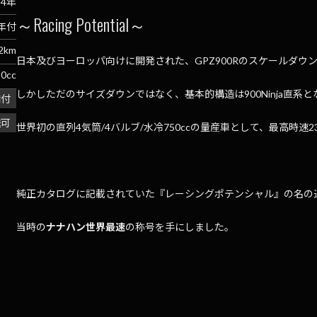
84年
～Racing Potential～
年付
92km
日本及びヨーロッパ向けに開発された、GPZ900Rのスケールダウ
50cc
しかしただのサイズダウンではなく、基本的構造は900Ninja直系と
備付
送可
世界初の直列4気筒/4バルブ/水冷750ccの量産車として、最高時速23
純正カタログに記載されていた『レーシングポテンシャル』の名の
当時の
ナナハン世界最速
の称号を手にしました。