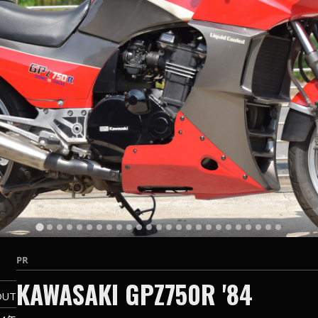
PR
KAWASAKI GPZ750R '84
OUT