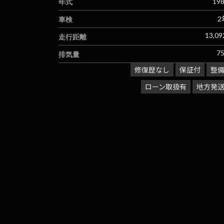
年式
19
車検
2
走行距離
13,0
排気量
7
修復歴なし
保証付
整
ローン取扱有
地方発