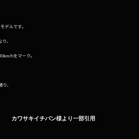
ンモデルです。
なり、
0km/hをマーク。
通り、
カワサキイチバン
様より一部引用