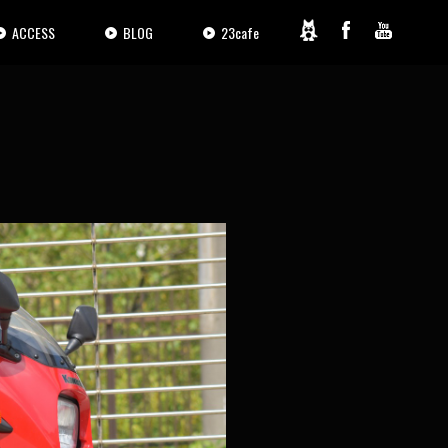
ACCESS
BLOG
23cafe
KAWASAKI GPZ75