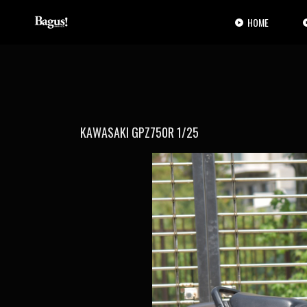
コ
ナ
ン
ビ
HOME
テ
ゲ
ン
ー
ツ
シ
へ
ョ
ス
ン
キ
に
ッ
移
KAWASAKI GPZ750R 1/25
プ
動