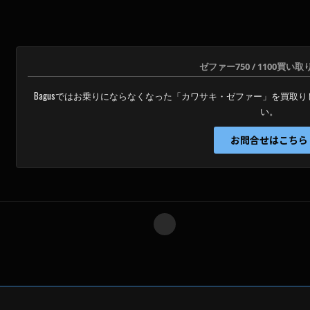
空
の
ま
ま
ゼファー750 / 1100買い
に
Bagusではお乗りにならなくなった「カワサキ・ゼファー」を買取
し
い。
て
く
お問合せはこちら
だ
さ
い
。