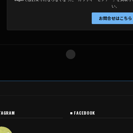
い。
ま
に
お問合せはこちら
し
て
く
だ
さ
い
。
TAGRAM
■ FACEBOOK