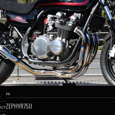
ム
PR
ZEPHYR750
OUT