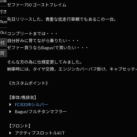
03年
ゼファー750 ゴーストフレイム
付き
先日リリースした、貴重な低走行車輌でもあるこの一台。
7km
50cc
コンプリートまでは・・・
自分好みに育てながら乗りたい・・・
備付
ゼファー買うならBagus!で買いたい・・・
送可
そんな方の為に仕様変更してみました。
納車時には、タイヤ交換、エンジンカバーバフ掛け、キャブセッテ
《カスタムポイント》
【車体/吸排気】
FCR33Φシルバー
Bagus!フルチタンマフラー
【フロント】
アクティブスロットルKIT