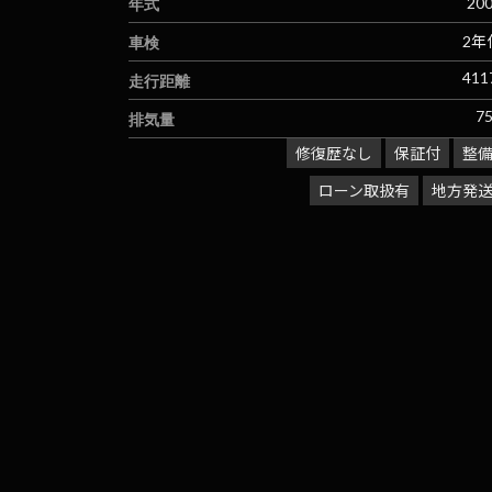
年式
20
車検
2年
走行距離
411
排気量
7
修復歴なし
保証付
整
ローン取扱有
地方発