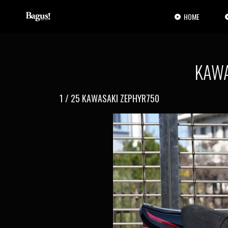
コ
ナ
ン
ビ
HOME
テ
ゲ
ン
ー
ツ
シ
へ
ョ
KAW
ス
ン
キ
に
ッ
移
1 / 25 KAWASAKI ZEPHYR750
プ
動