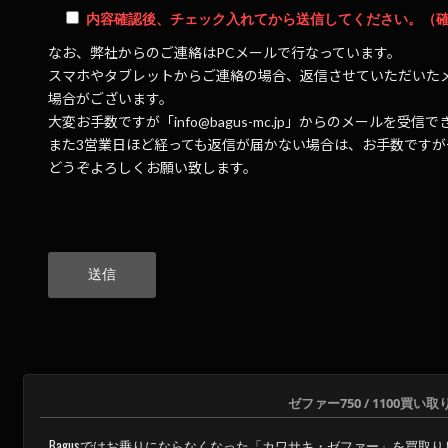
内容確認後、チェック入れてから送信してください。（
なお、弊社からのご連絡はPCメールで行なっています。
スマホやタブレットからご連絡の場合、返信させていただいた
場合がございます。
大変お手数ですが「info@bagus-mc.jp」からのメールを
また3営業日ほど経っても返信が届かない場合は、お手数です
どうぞよろしくお願い致します。
こ
の
フ
ィ
ー
ル
ド
は
空
ゼファー750 / 1100買い
の
Bagusではお乗りにならなくなった「カワサキ・ゼファー」を買取
ま