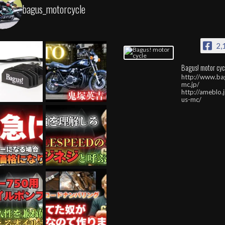
bagus_motorcycle
2,
Bagus! motor cyc
http://www.ba
mc.jp/
http://ameblo.
us-mc/