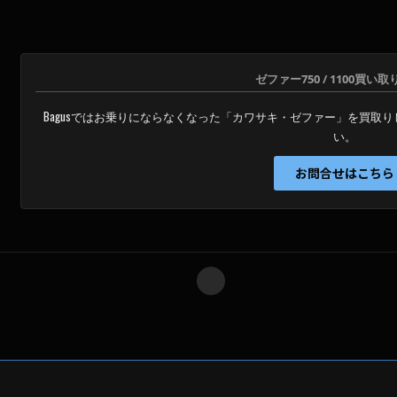
ル
ド
は
空
ゼファー750 / 1100買い
の
Bagusではお乗りにならなくなった「カワサキ・ゼファー」を買取
ま
い。
ま
に
お問合せはこちら
し
て
く
だ
さ
い
。