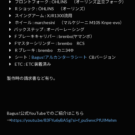
フロントフォーク : ÖHLINS （オーリンズ正立フォーク）
R ショック : ÖHLINS （オーリンズ）
スイングアーム : XJR1300流用
ホイール : marchesini （マルケジーニ M10S Knpe-evo）
バックステップ : オーバーレーシング
F ブレーキキャリパー : brenbo(ヤマンボ）
Fマスターシリンダー : brembo RCS
R ブレーキ : brembo カニ34Φ
シート：
Bagus!アルカンターラシート
CBバージョン
ETC : ETC装着済み
製作時の請求書など有り。
Bagus!公式YouTubeでのご紹介はこちら
→
https://youtu.be/83FYu6yBA5g?si=f_puSwvcPfUIMehm