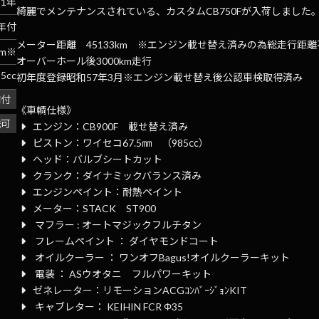
81年
綺麗でメンテナンスされている、カスタムCB750Fが入荷しました
年付
メーター距離 45133km ※エンジン載せ替え済みの為総走行距離
km※
オーバーホール後3000km走行
85cc
初年度登録昭和57年3月※エンジン載せ替え後公認車検取得済み
備付
《車輌仕様》
送可
エンジン：CB900F 載せ替え済み
ピストン：ワイセコ67.5㎜ （985㏄）
ヘッド：バルブシートカット
クランク：ダイナミックバランス済み
エンジンペイント：耐熱ペイント
メーター：STACK ST900
マフラー : オートマジックフルチタン
フレームペイント ： ダイヤモンドコート
オイルクーラー ： ワンオフBagus!オイルクーラーキット
電装 ： ASウオタニ フルパワーキット
ゼネレーター：リモーションACGｺﾝﾊﾞｰｼﾞｮﾝKIT
キャブレター： KEIHIN FCR Φ35