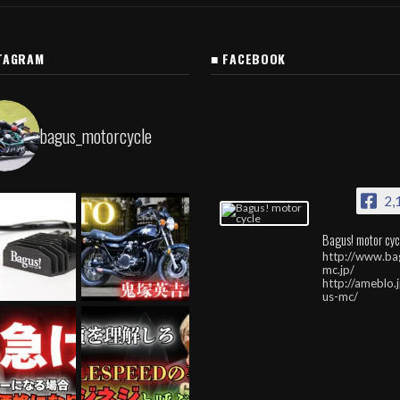
TAGRAM
■ FACEBOOK
bagus_motorcycle
2,
Bagus! motor cyc
http://www.ba
mc.jp/
http://ameblo.
us-mc/