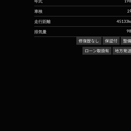
年式
19
車検
2
走行距離
45133
排気量
9
修復歴なし
保証付
整
ローン取扱有
地方発