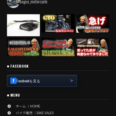
bagus_motorcycle
■ FACEBOOK
Facebookを見る
■ MENU
ホーム ｜HOME
バイク販売 ｜BIKE SALES