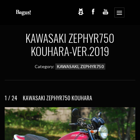
コ
ナ
ン
ビ
テ
ゲ
ン
ー
ツ
シ
KAWASAKI ZEPHYR750
へ
ョ
ス
ン
KOUHARA-VER.2019
キ
に
ッ
移
プ
動
Category:
KAWASAKI, ZEPHYR750
1 / 24 KAWASAKI ZEPHYR750 KOUHARA
2