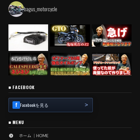
bagus_motorcycle
■ FACEBOOK
Facebookを見る
■ MENU
ホーム ｜HOME