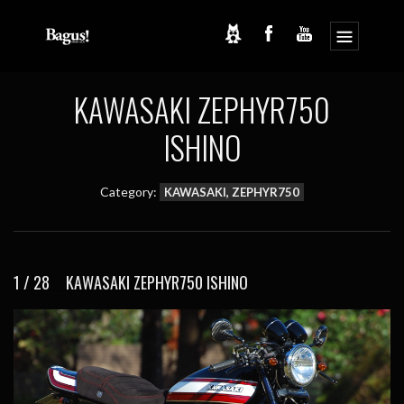
コ
ナ
ン
ビ
テ
ゲ
ン
ー
ツ
シ
KAWASAKI ZEPHYR750
へ
ョ
ス
ン
ISHINO
キ
に
ッ
移
プ
動
Category:
KAWASAKI, ZEPHYR750
1 / 28 KAWASAKI ZEPHYR750 ISHINO
2 