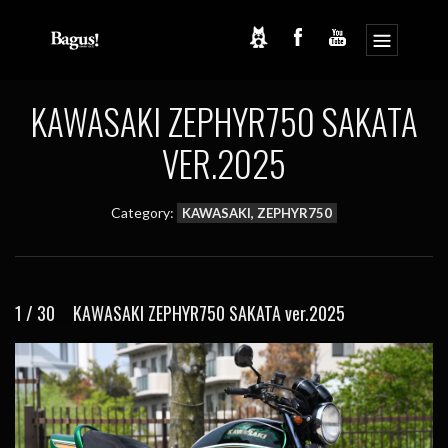
コ
ナ
ン
ビ
テ
ゲ
ン
ー
ツ
シ
KAWASAKI ZEPHYR750 SAKATA
へ
ョ
ス
ン
VER.2025
キ
に
ッ
移
プ
動
Category:
KAWASAKI, ZEPHYR750
1 / 30 KAWASAKI ZEPHYR750 SAKATA ver.2025
2 