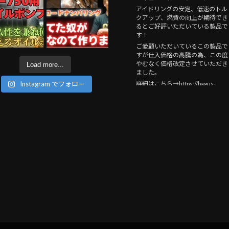
アイドリングの安定、低速のトル
クアップ、燃費の向上が期待でき
るとご好評いただいている製品で
す！
ご愛顧いただいているこの製品で
すが仕入価格の高騰の為、この度
やむなく価格改定させていただき
Load more...
ました。
詳細はこちら→https://bagus-
Instagram でフォロー
mc.jp/2026/08/04/mosfet_20260
/
#bagus
motorcycle
#kawasaki
#bagus
!
#bike
#motorcycle
#バイ
ク
#custom
#バグースモーターサ
イクル
#ZEPHYR750
#ゼファー
750
#gpz750f
#バイク
のお医者さ
ん
#MOSFETレギュレーター
Photo
View on Facebook
·
Share
Bagus! motor cycle
3 days ago
【GTO】Z2を作った方からこん
証言です