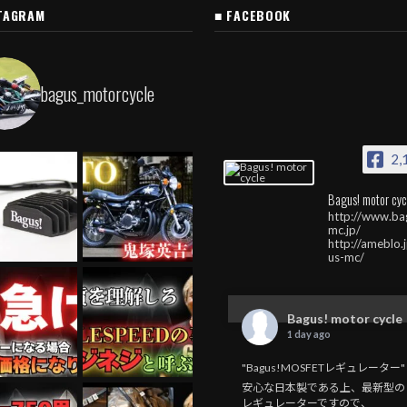
TAGRAM
■ FACEBOOK
bagus_motorcycle
2,
Bagus! motor cyc
http://www.ba
mc.jp/
http://ameblo.
us-mc/
Bagus! motor cycle
1 day ago
"Bagus!MOSFETレギュレーター"
安心な日本製である上、最新型の
レギュレーターですので、