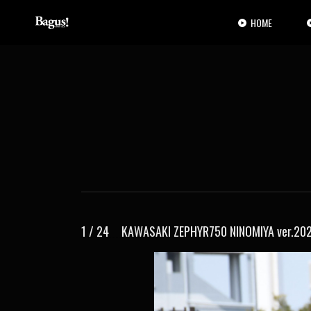
コ
ナ
ン
ビ
HOME
テ
ゲ
ン
ー
ツ
シ
へ
ョ
ス
ン
キ
に
ッ
移
プ
動
1 / 24 KAWASAKI ZEPHYR750 NINOMIYA ver.20