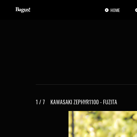
コ
ナ
ン
ビ
HOME
テ
ゲ
ン
ー
ツ
シ
へ
ョ
ス
ン
キ
に
ッ
移
プ
動
1 / 7 KAWASAKI ZEPHYR1100 - FUZITA