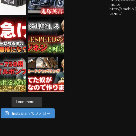
mc.jp/
http://ameblo.
us-mc/
Load more...
Instagram でフォロー