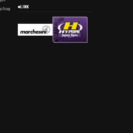
■LINK
jp/bag