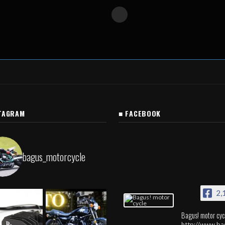
TAGRAM
■ FACEBOOK
bagus_motorcycle
2,
Bagus! motor cyc
http://www.ba