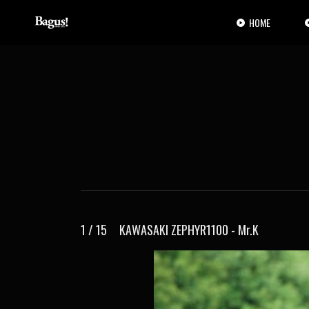
コ
ナ
ン
ビ
HOME
テ
ゲ
ン
ー
ツ
シ
へ
ョ
ス
ン
キ
に
ッ
移
プ
動
1 / 15 KAWASAKI ZEPHYR1100 - Mr.K