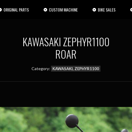
ORIGINAL PARTS
CUSTOM MACHINE
BIKE SALES
KAWASAKI ZEPHYR1100
ROAR
Category:
KAWASAKI, ZEPHYR1100