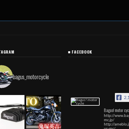
TAGRAM
■ FACEBOOK
bagus_motorcycle
2,
Bagus! motor cyc
http://www.ba
mc.jp/
http://ameblo.
us-mc/