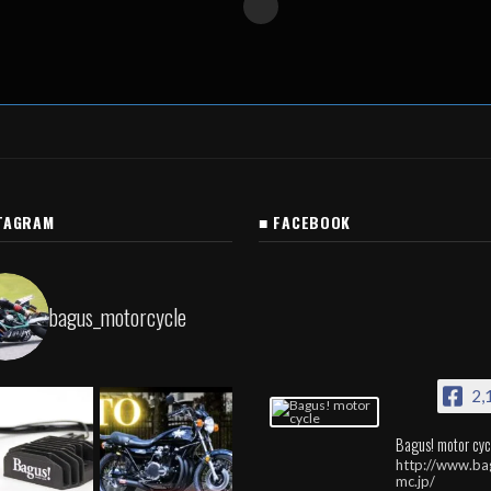
TAGRAM
■ FACEBOOK
bagus_motorcycle
2,
Bagus! motor cyc
http://www.ba
mc.jp/