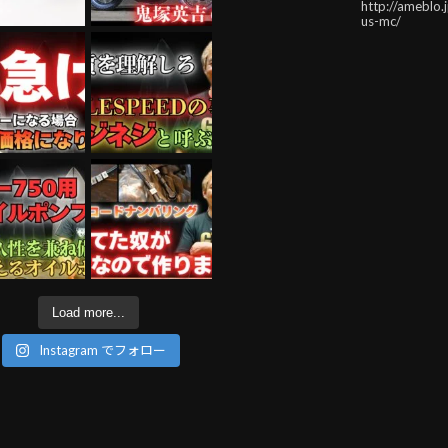
http://ameblo.
us-mc/
Load more...
Instagram でフォロー