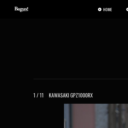
コ
ナ
ン
ビ
HOME
テ
ゲ
ン
ー
ツ
シ
へ
ョ
ス
ン
キ
に
ッ
移
プ
動
1 / 11 KAWASAKI GPZ1000RX