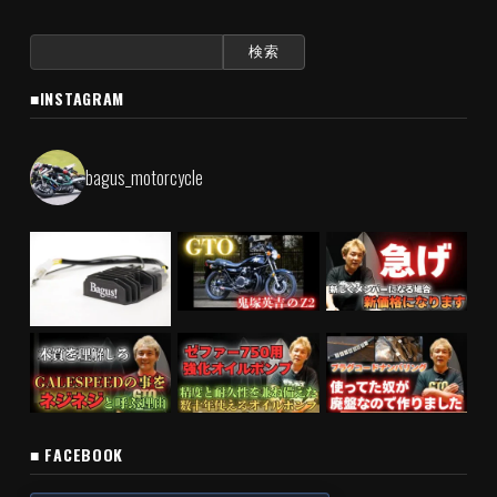
検
索:
■INSTAGRAM
bagus_motorcycle
■ FACEBOOK