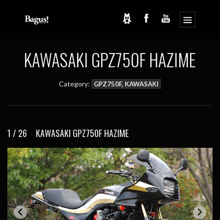
コ
ナ
ン
ビ
テ
ゲ
ン
ー
ツ
シ
KAWASAKI GPZ750F HAZIME
へ
ョ
ス
ン
キ
に
ッ
移
Category:
GPZ750F, KAWASAKI
プ
動
1 / 26 KAWASAKI GPZ750F HAZIME
2 