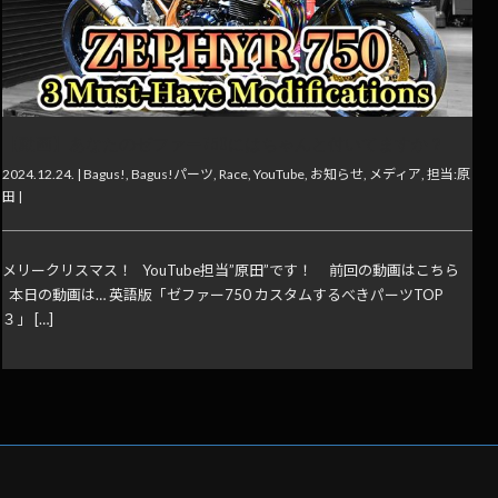
【動画】あなたのゼファー750にはちゃんと付いてますか？
2024.12.24. |
Bagus!
,
Bagus!パーツ
,
Race
,
YouTube
,
お知らせ
,
メディア
,
担当:原
田
|
メリークリスマス！ YouTube担当”原田”です！ 前回の動画はこちら
本日の動画は… 英語版「ゼファー750 カスタムするべきパーツTOP
３」 […]