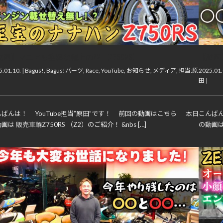
動画】マニアも垂涎な極上のZ2 【Z750RS】
【動画
.01.10. |
Bagus!
,
Bagus!パーツ
,
Race
,
YouTube
,
お知らせ
,
メディア
,
担当:原
2025.01.
田
|
んばんは！ YouTube担当”原田”です！ 前回の動画はこちら 本日
こんばん
画は 販売車輌Z750RS （Z2）のご紹介！ &nbs […]
の動画は