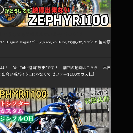
】どうしても納得出来ない出会い系バイク
07. |
Bagus!
,
Bagus!パーツ
,
Race
,
YouTube
,
お知らせ
,
メディア
,
担当:原
は！ YouTube担当”原田”です！ 前回の動画はこちら 本日
 出会い系バイク…じゃなくて ゼファー1100のカス […]