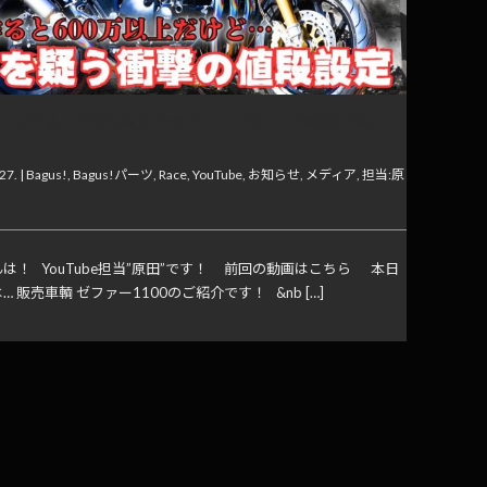
】今作ると600万越えのゼファー1100…この値段で良い
27. |
Bagus!
,
Bagus!パーツ
,
Race
,
YouTube
,
お知らせ
,
メディア
,
担当:原
は！ YouTube担当”原田”です！ 前回の動画はこちら 本日
… 販売車輌 ゼファー1100のご紹介です！ &nb […]