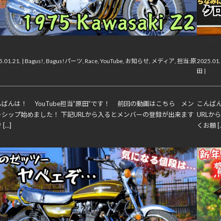
動画】海外オークションで1300万円で落札された日本の名車
【動画
.01.21. |
Bagus!
,
Bagus!パーツ
,
Race
,
YouTube
,
お知らせ
,
メディア
,
担当:原
2025.01.
田
|
ばんは！ YouTube担当”原田”です！ 前回の動画はこちら メン
こんばん
ーシップ始めました！ 下記URLから入るとメンバーの登録が出来ます
URL
[…]
くお願 [