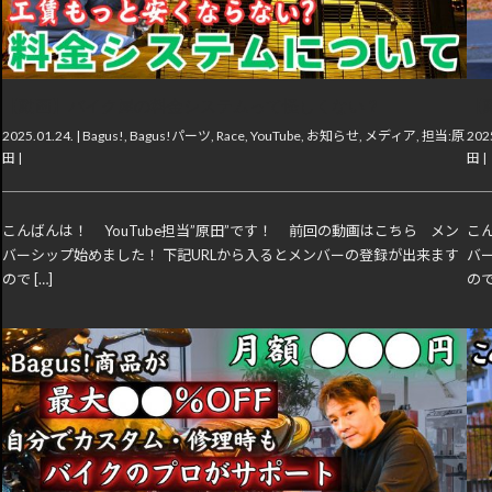
【動画】バイク屋の料金システムって怪しくない？
【
2025.01.24. |
Bagus!
,
Bagus!パーツ
,
Race
,
YouTube
,
お知らせ
,
メディア
,
担当:原
2025
田
|
田
|
こんばんは！ YouTube担当”原田”です！ 前回の動画はこちら メン
こん
バーシップ始めました！ 下記URLから入るとメンバーの登録が出来ます
バ
ので […]
ので 