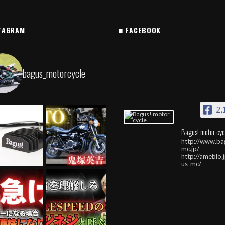
TAGRAM
■ FACEBOOK
bagus_motorcycle
2,
Bagus! motor cyc
http://www.ba
mc.jp/
http://ameblo.
us-mc/