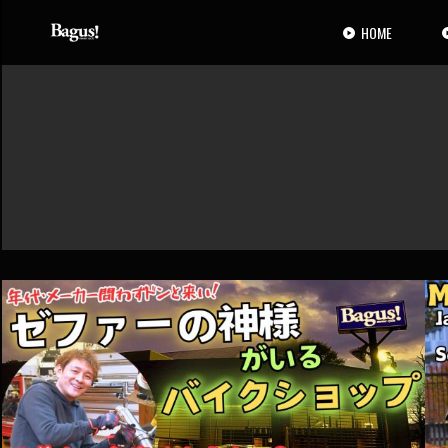
コ
ナ
ン
ビ
HOME
テ
ゲ
ン
ー
ツ
シ
へ
ョ
ス
ン
キ
に
ッ
移
プ
動