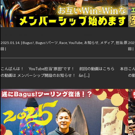
【動画】お互いWin-Winなメンバーシップ始めます！
【
2025.01.14. |
Bagus!
,
Bagus!パーツ
,
Race
,
YouTube
,
お知らせ
,
メディア
,
担当:原
2025
田
|
田
|
こんばんは！ YouTube担当”原田”です！ 前回の動画はこちら 本日
こ
の動画は メンバーシップ開設のお知らせ！ &n […]
の動