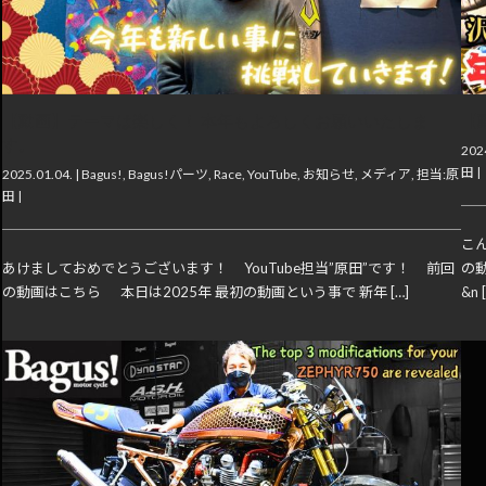
【動画】テーマは楽しく！ 本年もよろしくお願いいたしま
【
す。
2024
田
|
2025.01.04. |
Bagus!
,
Bagus!パーツ
,
Race
,
YouTube
,
お知らせ
,
メディア
,
担当:原
田
|
こん
あけましておめでとうございます！ YouTube担当”原田”です！ 前回
の
の動画はこちら 本日は2025年 最初の動画という事で 新年 […]
&n 