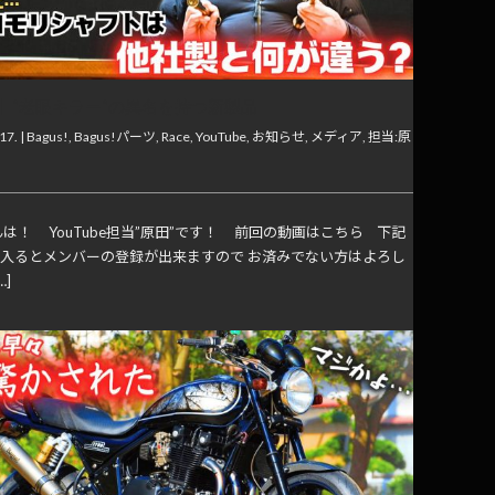
】”老眼キラー”の異名を持つ新製品
17. |
Bagus!
,
Bagus!パーツ
,
Race
,
YouTube
,
お知らせ
,
メディア
,
担当:原
は！ YouTube担当”原田”です！ 前回の動画はこちら 下記
から入るとメンバーの登録が出来ますので お済みでない方はよろし
…]