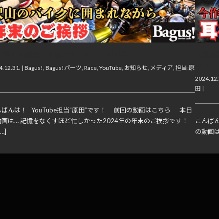
動画】記憶無くすほど忙しかった2024年
【動画
の！？
.12.31. |
Bagus!
,
Bagus!パーツ
,
Race
,
YouTube
,
お知らせ
,
メディア
,
担当:原
2024.12.
田
|
ばんは！ YouTube担当”原田”です！ 前回の動画はこちら 本日
動画は… 記憶をなくすほど忙しかった2024年の年末のご挨拶です！
こんばん
[…]
の動画は