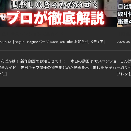
動画】サスペンション完全ガイド
【動画
.06.13. |
Bagus!
,
Bagus!パーツ
,
Race
,
YouTube
,
お知らせ
,
メディア
|
2026.06.
んばんは！ 新作動画のお知らせです！ 本日の動画は サスペンショ
こんば
完全ガイド 先日キャブ関連の物をまとめた動画を出しましたが それ
ー取り
[…]
ブレタ [