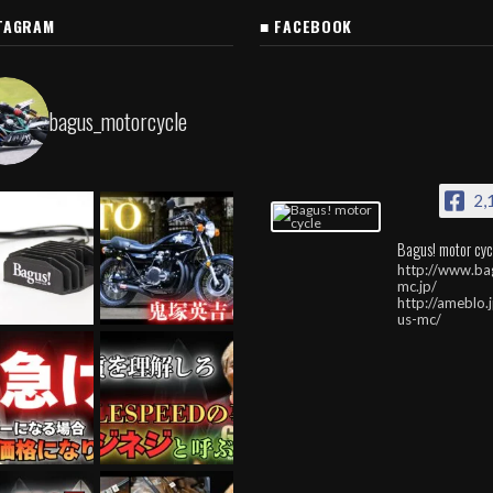
TAGRAM
■ FACEBOOK
bagus_motorcycle
2,
Bagus! motor cyc
http://www.ba
mc.jp/
http://ameblo.
us-mc/