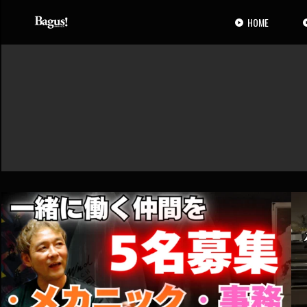
コ
ナ
ン
ビ
HOME
テ
ゲ
ン
ー
ツ
シ
へ
ョ
ス
ン
キ
に
ッ
移
プ
動