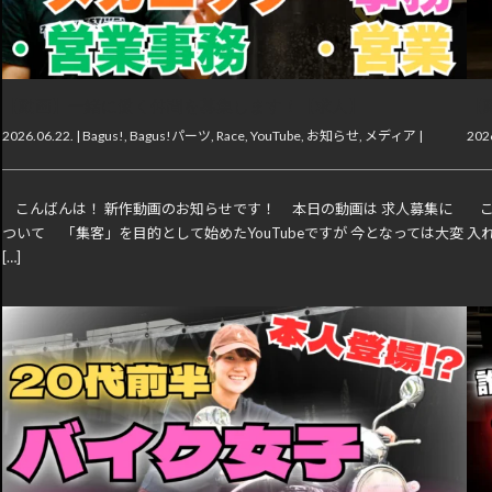
【動画】一緒に働く仲間を募集します！【求人】
【
2026.06.22. |
Bagus!
,
Bagus!パーツ
,
Race
,
YouTube
,
お知らせ
,
メディア
|
2026
こんばんは！ 新作動画のお知らせです！ 本日の動画は 求人募集に
こ
ついて 「集客」を目的として始めたYouTubeですが 今となっては大変
入
[…]