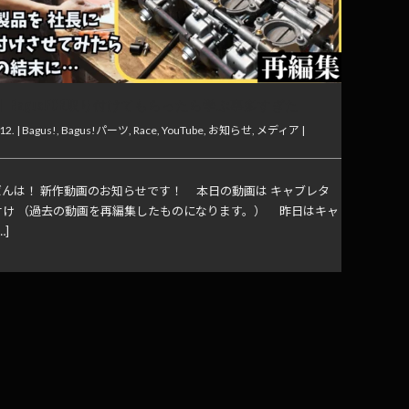
】Bagus!FCR取り付けてもらったら学ぶ事多すぎた
12. |
Bagus!
,
Bagus!パーツ
,
Race
,
YouTube
,
お知らせ
,
メディア
|
んは！ 新作動画のお知らせです！ 本日の動画は キャブレタ
付け （過去の動画を再編集したものになります。） 昨日はキャ
…]