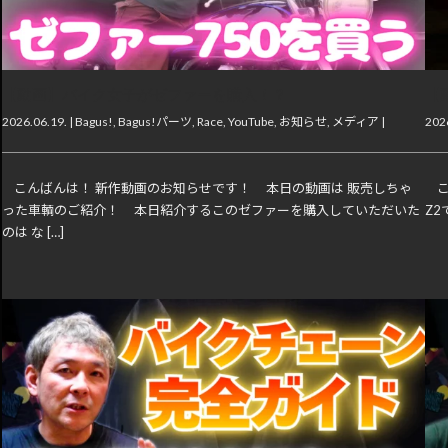
【動画】バイク女子がゼファーを購入！？
【動
2026.06.19. |
Bagus!
,
Bagus!パーツ
,
Race
,
YouTube
,
お知らせ
,
メディア
|
2026
こんばんは！ 新作動画のお知らせです！ 本日の動画は 販売しちゃ
こ
った車輌のご紹介！ 本日紹介するこのゼファーを購入していただいた
Z2で
のは な […]