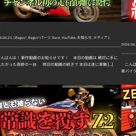
動画】絶対に手に入れたかった奇跡の1台
【動画
なよ
.06.21. |
Bagus!
,
Bagus!パーツ
,
Race
,
YouTube
,
お知らせ
,
メディア
|
2026.06.
んばんは！ 新作動画のお知らせです！ 本日の動画は 絶対に手に
れたかった奇跡の一台 昨日の動画の続きで 本日は遂に車輌 […]
こんば
車バイク