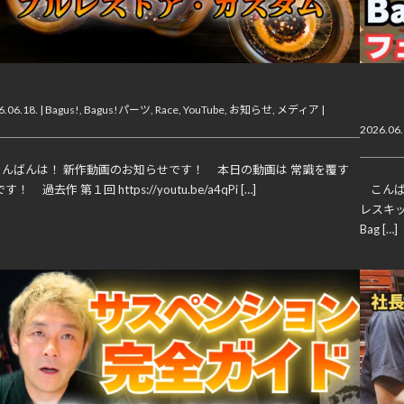
画】常識を覆すkawasaki Z2が完成間近！
【動画
多すぎ
.06.18. |
Bagus!
,
Bagus!パーツ
,
Race
,
YouTube
,
お知らせ
,
メディア
|
2026.06.
んばんは！ 新作動画のお知らせです！ 本日の動画は 常識を覆す
す！ 過去作 第１回 https://youtu.be/a4qPi […]
こんば
レスキ
Bag […]