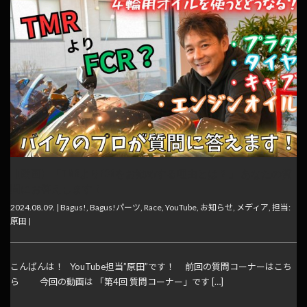
【動画】「TMRよりFCRをお勧めする理由とは？」 あなたの質
問にお答えします！
2024.08.09. |
Bagus!
,
Bagus!パーツ
,
Race
,
YouTube
,
お知らせ
,
メディア
,
担当:
原田
|
こんばんは！ YouTube担当”原田”です！ 前回の質問コーナーはこち
ら 今回の動画は 「第4回 質問コーナー」です […]