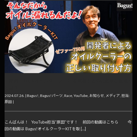
【動画】Bagus!オイルクーラーKITを装着するのに必要な段取り
とは？
2024.07.26. |
Bagus!
,
Bagus!パーツ
,
Race
,
YouTube
,
お知らせ
,
メディア
,
担当:
原田
|
こんばんは！ YouTube担当”原田”です！ 前回の動画はこちら 今
回の動画は Bagus!オイルクーラーKITを取 […]