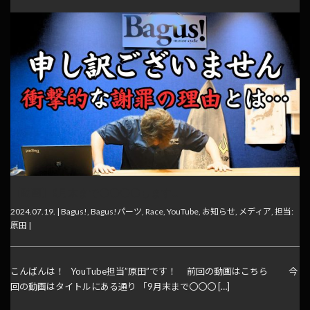
【動画】9月末まで〇〇〇〇します…
2024.07.19. |
Bagus!
,
Bagus!パーツ
,
Race
,
YouTube
,
お知らせ
,
メディア
,
担当:
原田
|
こんばんは！ YouTube担当”原田”です！ 前回の動画はこちら 今
回の動画はタイトルにある通り 「9月末まで〇〇〇 […]