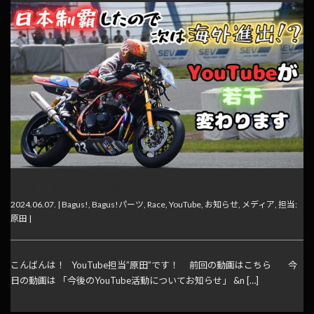
【動画】飲みながら真面目な話って出来るんだ…
2024.06.07. |
Bagus!
,
Bagus!パーツ
,
Race
,
YouTube
,
お知らせ
,
メディア
,
担当:
原田
|
こんばんは！ YouTube担当”原田”です！ 前回の動画はこちら 今
日の動画は 「今後のYouTube活動についてお知らせ」 &n […]