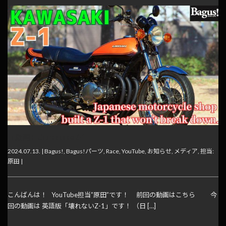
【動画】Unbreakable Z-1
2024.07.13. |
Bagus!
,
Bagus!パーツ
,
Race
,
YouTube
,
お知らせ
,
メディア
,
担当:
原田
|
こんばんは！ YouTube担当”原田”です！ 前回の動画はこちら 今
回の動画は 英語版「壊れないZ-1」です！ （日 […]