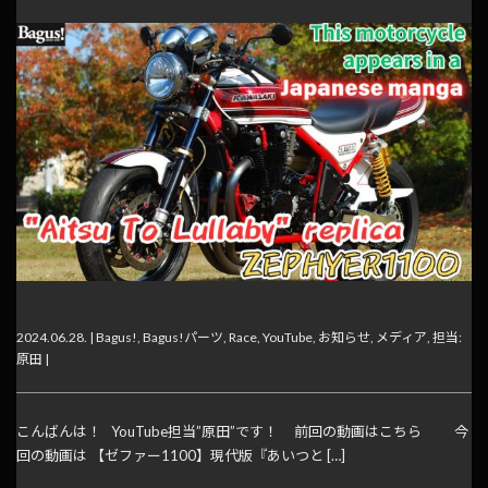
【動画】大人気だったこの動画！
2024.06.28. |
Bagus!
,
Bagus!パーツ
,
Race
,
YouTube
,
お知らせ
,
メディア
,
担当:
原田
|
こんばんは！ YouTube担当”原田”です！ 前回の動画はこちら 今
回の動画は 【ゼファー1100】現代版『あいつと […]