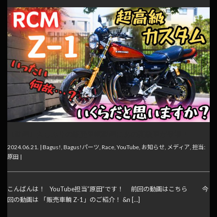
【動画】久しぶりの販売車輌動画にあの高級車が登場！
2024.06.21. |
Bagus!
,
Bagus!パーツ
,
Race
,
YouTube
,
お知らせ
,
メディア
,
担当:
原田
|
こんばんは！ YouTube担当”原田”です！ 前回の動画はこちら 今
回の動画は 「販売車輌 Z-1」のご紹介！ &n […]