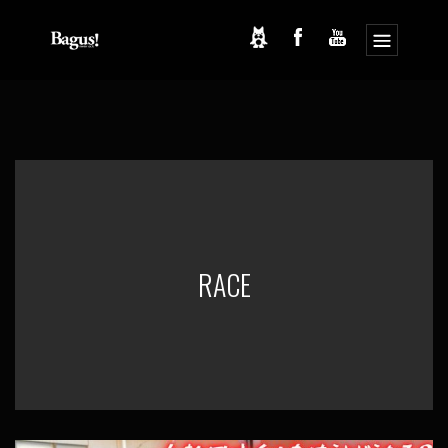
コ
ナ
ン
ビ
テ
ゲ
ン
ー
ツ
シ
へ
ョ
ス
ン
キ
に
ッ
移
プ
動
RACE