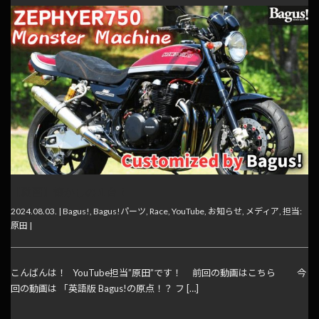
【動画】懐かしの１台！
2024.08.03. |
Bagus!
,
Bagus!パーツ
,
Race
,
YouTube
,
お知らせ
,
メディア
,
担当:
原田
|
こんばんは！ YouTube担当”原田”です！ 前回の動画はこちら 今
回の動画は 「英語版 Bagus!の原点！？ フ […]