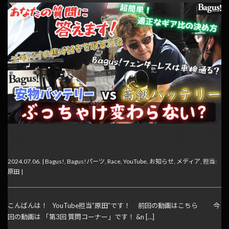
【動画】「安物バッテリーはダメ！？」 あなたの質問にお答
えします！
2024.07.06. |
Bagus!
,
Bagus!パーツ
,
Race
,
YouTube
,
お知らせ
,
メディア
,
担当:
原田
|
こんばんは！ YouTube担当”原田”です！ 前回の動画はこちら 今
回の動画は 「第3回 質問コーナー」です！ &n […]