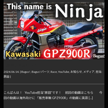
【動画】何故NINJA？
2024.06.14. |
Bagus!
,
Bagus!パーツ
,
Race
,
YouTube
,
お知らせ
,
メディア
,
担当:
原田
|
こんばんは！ YouTube担当”原田”です！ 前回の動画はこちら 今
回の動画は海外向けに 「販売車輌 GPZ900R」の動画に英語 […]