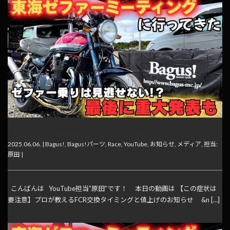
【動画】この症状が出たらキャブの寿命！？
2025.06.06. |
Bagus!
,
Bagus!パーツ
,
Race
,
YouTube
,
お知らせ
,
メディア
,
担当:
原田
|
こんばんは YouTube担当”原田”です！ 本日の動画は 【この症状は
要注意】プロが教えるFCR交換タイミングと値上げのお知らせ &n […]