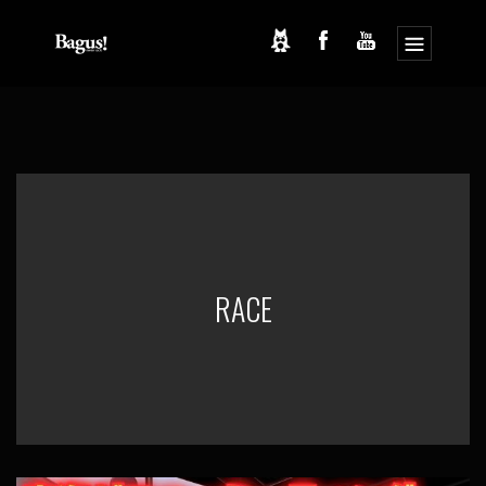
コ
ナ
ン
ビ
テ
ゲ
ン
ー
ツ
シ
へ
ョ
ス
ン
キ
に
ッ
移
プ
動
RACE