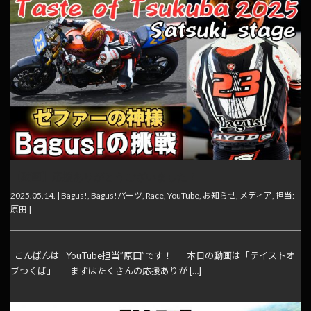
【動画】応援ありがとうございました！
2025.05.14. |
Bagus!
,
Bagus!パーツ
,
Race
,
YouTube
,
お知らせ
,
メディア
,
担当:
原田
|
こんばんは YouTube担当”原田”です！ 本日の動画は「テイストオ
ブつくば」 まずはたくさんの応援ありが […]