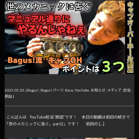
【動画】世のメカニックに告ぐ。part2
2025.05.30. |
Bagus!
,
Bagus!パーツ
,
Race
,
YouTube
,
お知らせ
,
メディア
,
担当:
原田
|
こんばんは YouTube担当”原田”です！ 本日の動画は前回の続きで
「世のメカニックに告ぐ。part2」です！ 前回の […]