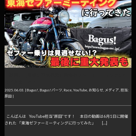
【動画】（最後に重大発表）東海ゼファーミーティングに行
ってきました！
2025.06.03. |
Bagus!
,
Bagus!パーツ
,
Race
,
YouTube
,
お知らせ
,
メディア
,
担当:
原田
|
こんばんは YouTube担当”原田”です！ 本日の動画は6月1日に開催
された 「東海ゼファーミーティングに行ってみた」 […]