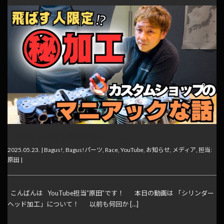
【動画】飛ばす人限定の㊙︎加工とは？
2025.05.23. |
Bagus!
,
Bagus!パーツ
,
Race
,
YouTube
,
お知らせ
,
メディア
,
担当:
原田
|
こんばんは YouTube担当”原田”です！ 本日の動画は 「シリンダー
ヘッド加工」について！ 以前も何回か […]