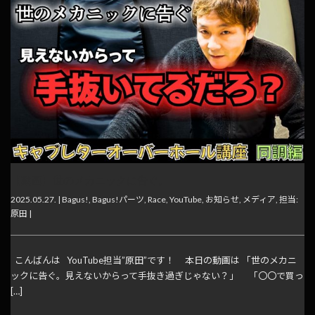
【動画】世のメカニックに告ぐ。
2025.05.27. |
Bagus!
,
Bagus!パーツ
,
Race
,
YouTube
,
お知らせ
,
メディア
,
担当:
原田
|
こんばんは YouTube担当”原田”です！ 本日の動画は 「世のメカニ
ックに告ぐ。見えないからって手抜き過ぎじゃない？」 「〇〇で買っ
[…]