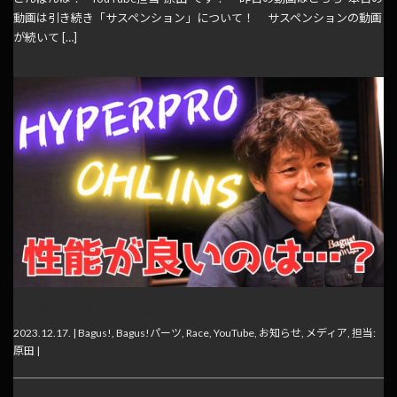
動画は引き続き「サスペンション」について！ サスペンションの動画
が続いて […]
【動画】性能が良いのはどっち？
2023.12.17. |
Bagus!
,
Bagus!パーツ
,
Race
,
YouTube
,
お知らせ
,
メディア
,
担当:
原田
|