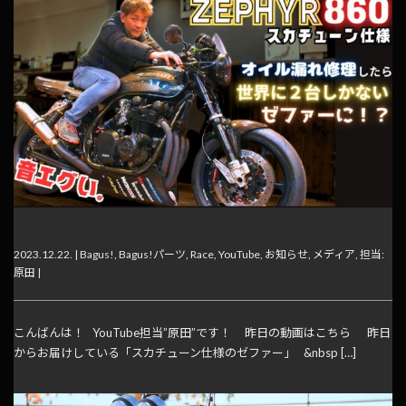
【動画】世界に２台のゼファーのイカしたカスタム大公開！
2023.12.22. |
Bagus!
,
Bagus!パーツ
,
Race
,
YouTube
,
お知らせ
,
メディア
,
担当:
原田
|
こんばんは！ YouTube担当”原田”です！ 昨日の動画はこちら 昨日
からお届けしている「スカチューン仕様のゼファー」 &nbsp […]