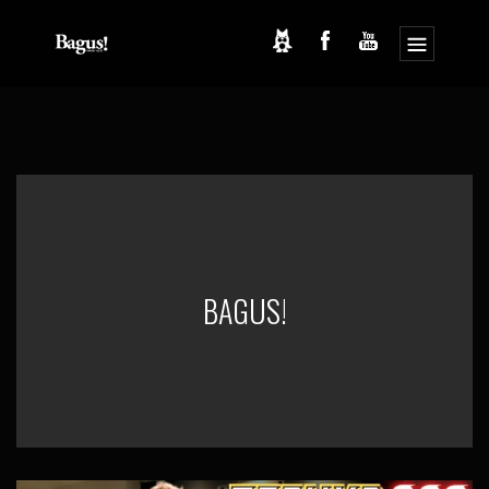
コ
ナ
ン
ビ
テ
ゲ
ン
ー
ツ
シ
へ
ョ
ス
ン
キ
に
ッ
移
プ
動
BAGUS!