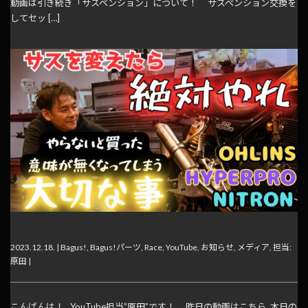
動画は引き続き「サスペンション」について！ サスペンション交換を
してセッ […]
【動画】意味無いサスペンションになってないですか？
2023.12.18. |
Bagus!
,
Bagus!パーツ
,
Race
,
YouTube
,
お知らせ
,
メディア
,
担当:
原田
|
こんばんは！ YouTube担当”原田”です！ 昨日の動画はこちら 本日の