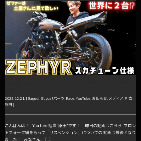
【動画】世界に２台！？ スカチューン仕様ゼファーに隠され
た秘密
2023.12.21. |
Bagus!
,
Bagus!パーツ
,
Race
,
YouTube
,
お知らせ
,
メディア
,
担当:
原田
|
こんばんは！ YouTube担当”原田”です！ 昨日の動画はこちら フロン
トフォーク編をもって「サスペンション」についての 動画は最後となり
ました！ みなさん、 […]