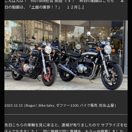
こんばんは！ YouTube担当”原田”です！ 昨日の動画はこちら 本
日の動画は、「土屋の謝罪！？」 １２月 […]
サプライズ入荷でお出迎え
2023.12.15. |
Bagus!
,
Bike Sales
,
ゼファー1100
,
バイク販売
,
担当:土屋
|
先日こちらの車輌を見に来ると、連絡が有りましたので サプライズを仕
込んでおきました！ 同じ価格で同じ車種を、もう一台用意しました