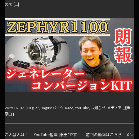
ので […]
【動画】「ありがてぇ…」と声が聞こえてきそうな新パーツ
2025.02.07. |
Bagus!
,
Bagus!パーツ
,
Race
,
YouTube
,
お知らせ
,
メディア
,
担当:
原田
|
こんばんは！ YouTube担当”原田”です！ 前回の動画はこちら メン