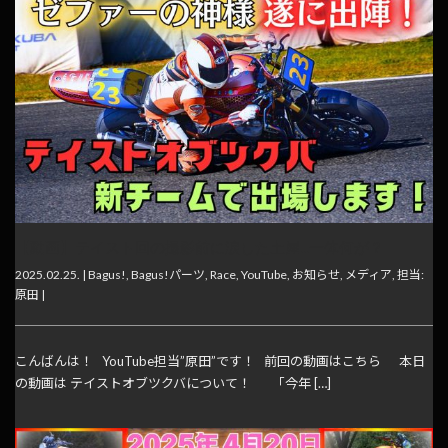
【動画】テイスト回の撮影前に涙した土屋…一体何が？
2025.02.25. |
Bagus!
,
Bagus!パーツ
,
Race
,
YouTube
,
お知らせ
,
メディア
,
担当:
原田
|
こんばんは！ YouTube担当”原田”です！ 前回の動画はこちら 本日
の動画は テイストオブツクバについて！ 「今年 […]