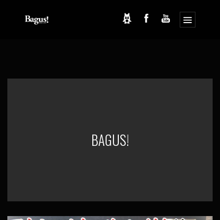
コ
ナ
ン
ビ
テ
ゲ
ン
ー
ツ
シ
へ
ョ
ス
ン
キ
に
ッ
移
プ
動
BAGUS!