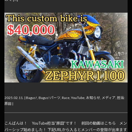
【動画】これ以上値上がる前に！
2025.02.11. |
Bagus!
,
Bagus!パーツ
,
Race
,
YouTube
,
お知らせ
,
メディア
,
担当:
原田
|
こんばんは！ YouTube担当”原田”です！ 前回の動画はこちら メン
バーシップ始めました！ 下記URLから入るとメンバーの登録が出来ます