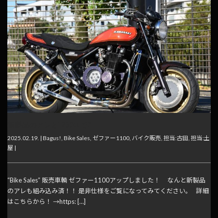
新製品のアレと1260ccで?!
2025.02.19. |
Bagus!
,
Bike Sales
,
ゼファー1100
,
バイク販売
,
担当:古田
,
担当:土
屋
|
“Bike Sales” 販売車輌 ゼファー1100アップしました！ なんと新製品
のアレも組み込み済！！ 是非仕様をご覧になってみてください。 詳細
はこちらから！ →https: […]