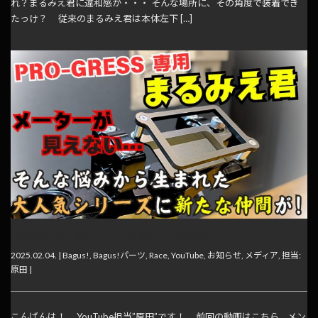
れ？まるみえ君に違和感が・・・ そんな場所に、その角度で装着でき
たっけ？ 従来のまるみえ君は本体左下 […]
【動画】大人気シリーズに新しい仲間が加わります！
2025.02.04. |
Bagus!
,
Bagus!パーツ
,
Race
,
YouTube
,
お知らせ
,
メディア
,
担当:
原田
|
こんばんは！ YouTube担当”原田”です！ 前回の動画はこちら メン