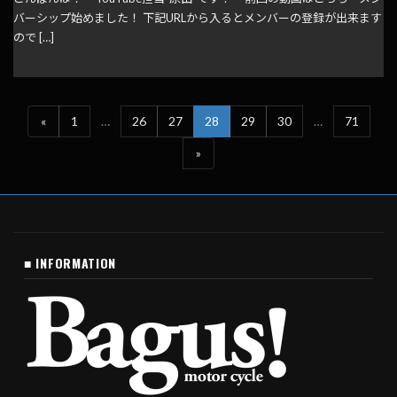
バーシップ始めました！ 下記URLから入るとメンバーの登録が出来ます
ので […]
«
1
…
26
27
28
29
30
…
71
»
■ INFORMATION