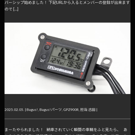
バーシップ始めました！ 下記URLから入るとメンバーの登録が出来ます
ので […]
“まるみえ君”続報！ハンドルブレース
2025.02.05. |
Bagus!
,
Bagus!パーツ
,
GPZ900R
,
担当:古田
|
まーたやられました！ 納車されていく瞬間の車輛をふと見たら、 あ