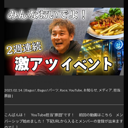
【動画】2、3月中に車検を受ける方へ…
2025.02.14. |
Bagus!
,
Bagus!パーツ
,
Race
,
YouTube
,
お知らせ
,
メディア
,
担当:
原田
|
こんばんは！ YouTube担当”原田”です！ 前回の動画はこちら メン
バーシップ始めました！ 下記URLから入るとメンバーの登録が出来ます
ので […]