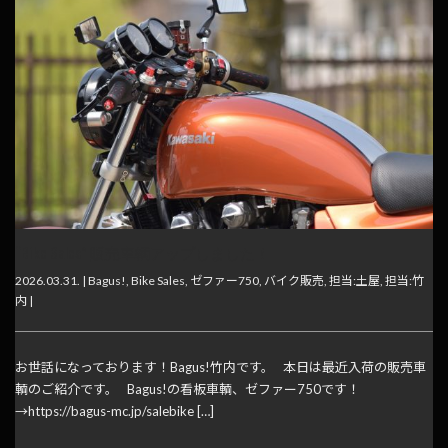
“Bike Sales” 販売車輌アップしました！
2026.03.31. |
Bagus!
,
Bike Sales
,
ゼファー750
,
バイク販売
,
担当:土屋
,
担当:竹
内
|
お世話になっております！Bagus!竹内です。 本日は最近入荷の販売車
輌のご紹介です。 Bagus!の看板車輌、ゼファー750です！
→https://bagus-mc.jp/salebike […]