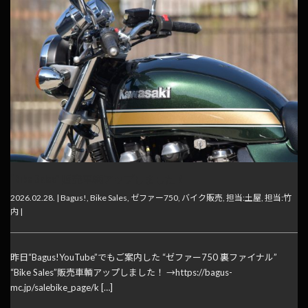
“Bike Sales” 販売車輌アップしました！
2026.02.28. |
Bagus!
,
Bike Sales
,
ゼファー750
,
バイク販売
,
担当:土屋
,
担当:竹
内
|
昨日“Bagus!YouTube”でもご案内した “ゼファー750 裏ファイナル”
“Bike Sales”販売車輌アップしました！ →https://bagus-
mc.jp/salebike_page/k […]