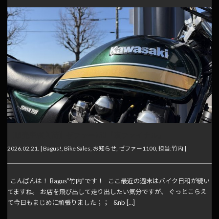
【販売車輌入荷】ゼファー750『裏ファイナル』
2026.02.21. |
Bagus!
,
Bike Sales
,
お知らせ
,
ゼファー1100
,
担当:竹内
|
こんばんは！ Bagus”竹内”です！ ここ最近の週末はバイク日和が続い
てますね。 お店を飛び出して走り出したい気分ですが、 ぐっとこらえ
て今日もまじめに頑張りました；； &nb […]