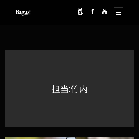
コ
ナ
ン
ビ
テ
ゲ
ン
ー
ツ
シ
へ
ョ
ス
ン
キ
に
ッ
移
プ
動
担当:竹内