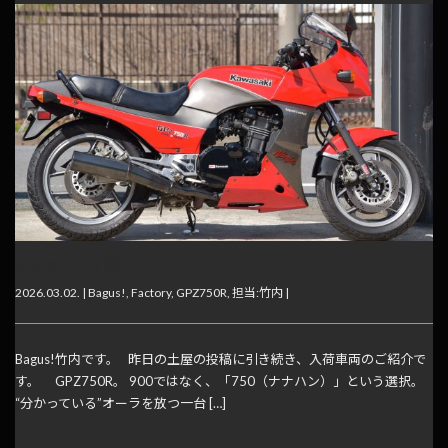
またまた！？②
2026.03.02. |
Bagus!
,
Factory
,
GPZ750R
,
担当:竹内
|
Bagus!竹内です。 昨日の土屋の投稿に引き続き、入荷車両のご紹介で
す。 GPZ750R。 900ではなく、「750（ナナハン）」という選択。
“分かっている”オーラを放つ一台 […]