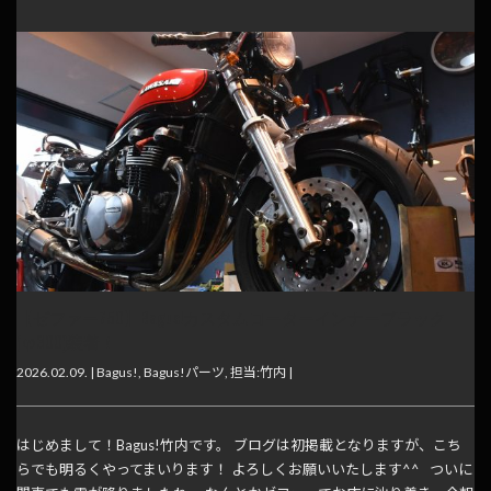
【ゼファー750】Bagus!カスタムローターインナーブラック
(φ300)装着！
2026.02.09. |
Bagus!
,
Bagus!パーツ
,
担当:竹内
|
はじめまして！Bagus!竹内です。 ブログは初掲載となりますが、こち
らでも明るくやってまいります！ よろしくお願いいたします^^ ついに